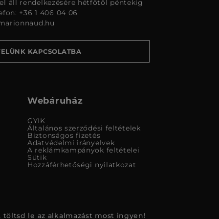
l áll rendelkezésére hétfőtől péntekig
lefon: +36 1 406 04 06
marionnaud.hu
VELÜNK KAPCSOLATBA
Webáruház
GYIK
Általános szerződési feltételek
Biztonságos fizetés
Adatvédelmi irányelvek
A reklámkampányok feltételei
Sütik
Hozzáférhetőségi nyilatkozat
 töltsd le az alkalmazást most ingyen!