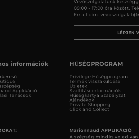
Vevőszolgálatunk készségge
09:00 - 17:00 óra között. Te
Email cím:
vevoszolgalat@
LÉPJEN 
os információk
HŰSÉGPROGRAM
kkereső
Privilege Hűségprogram
outique
Termék visszaküldése
sszépség
Üzletek
naud Applikáció
Szállítási információk
lási Tanácsok
Hűségkártya Szabályzat
Ajándékok
Private Shopping
Click and Collect
DOKAT:
Marionnaud APPLIKÁCIÓ
A szépség mindig veled van,