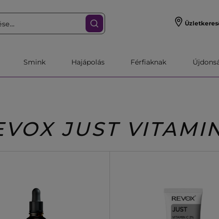
Üzletkeres
Smink
Hajápolás
Férfiaknak
Újdonsa
EVOX JUST VITAMI