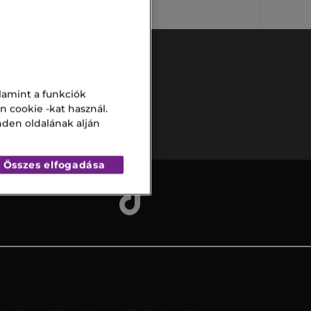
lamint a funkciók
Biztonságos
n cookie -kat használ.
fizetés
nden oldalának alján
Összes elfogadása