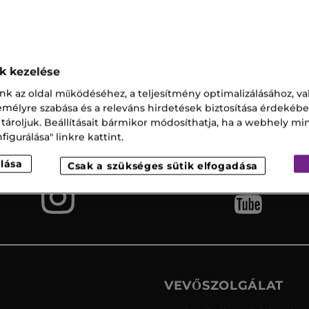
e Maszk
ok kezelése
nk az oldal működéséhez, a teljesítmény optimalizálásához, va
Ingyenes
Vevőszolgálat
zemélyre szabása és a releváns hirdetések biztosítása érdekébe
szállítás az
 tároljuk. Beállításait bármikor módosíthatja, ha a webhely mi
üzletbe
igurálása" linkre kattint.
lása
Csak a szükséges sütik elfogadása
VEVŐSZOLGÁLAT