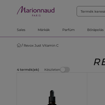
RENDEZÉS
Szűrő
Releváns
Sales
Márkák
Parfüm
Bőrápolás
Revox Just Vitamin C
R
Készleten
4 termék(ek)