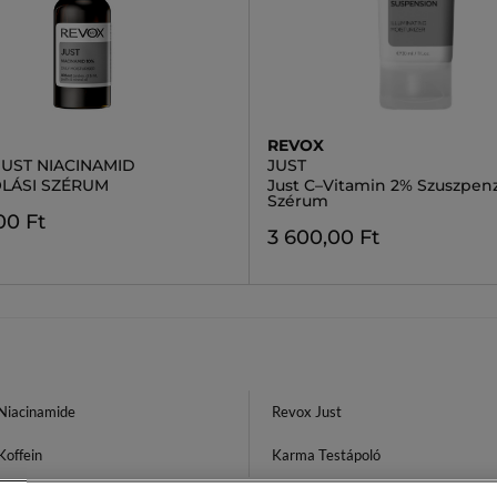
REVOX
JUST NIACINAMID
JUST
LÁSI SZÉRUM
Just C–Vitamin 2% Szuszpen
Szérum
00 Ft
3 600,00 Ft
Niacinamide
Revox Just
Koffein
Karma Testápoló