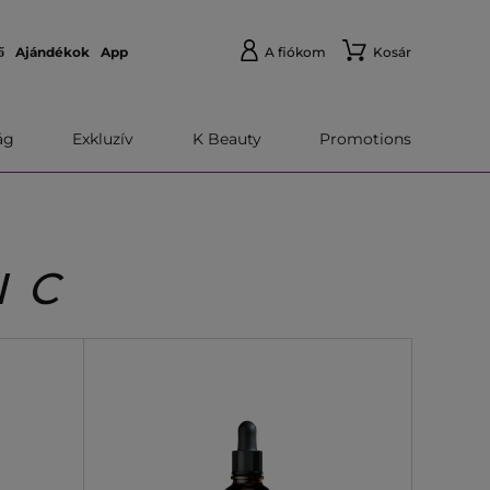
ő
Ajándékok
App
A fiókom
Kosár
́g
Exkluzív
K Beauty
Promotions
N C