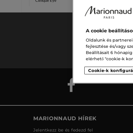
Clinique Eye
Essenc
A cookie beállítás
Ingyenes
Oldalunk és partnerei
szállítás
fejlesztése és/vagy s
15.000 ft
Beállításait 6 hónapig
felett
elérhető "cookie-k konf
Cookie-k konfigurá
MARIONNAUD HÍREK
Jelentkezz be és fedezd fel