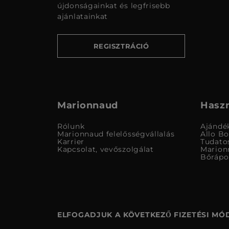
újdonságainkat és legfrisebb
ajánlatainkat
REGISZTRÁCIÓ
Marionnaud
Haszn
Rólunk
Ajándé
Marionnaud felelősségvállalás
Allo B
Karrier
Tudato
Kapcsolat, vevőszolgálat
Marion
Bőrápo
ELFOGADJUK A KÖVETKEZŐ FIZETÉSI MÓ