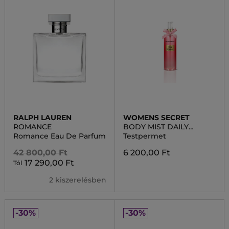
RALPH LAUREN
WOMENS SECRET
ROMANCE
BODY MIST DAILY
ROMANCE
Romance Eau De Parfum
Testpermet
42 800,00 Ft
6 200,00 Ft
17 290,00 Ft
Tól
2 kiszerelésben
-30%
-30%