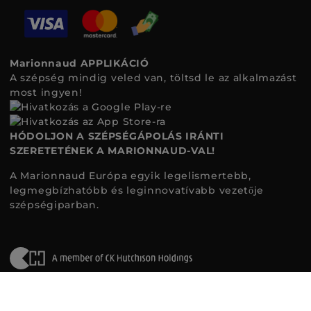
Marionnaud APPLIKÁCIÓ
A szépség mindig veled van, töltsd le az alkalmazást
most ingyen!
HÓDOLJON A SZÉPSÉGÁPOLÁS IRÁNTI
SZERETETÉNEK A MARIONNAUD-VAL!
A Marionnaud Európa egyik legelismertebb,
legmegbízhatóbb és leginnovatívabb vezetője
szépségiparban.