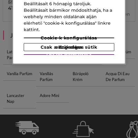
59 600,00 Ft
12 250,00 Ft
Beállításait 6 hónapig tároljuk.
Tól
41 720,00 Ft
Beállításait bármikor módosíthatja, ha a
3 kiszerelésben
webhely minden oldalának alján
elérhető "cookie-k konfigurálása" linkre
kattint.
JAVASOLT NEKED
Cookie-k konfigurálása
Csak a szükséges sütik elfogadása
Lattafa
Moschino
Invictus
Opium Parfüm
Összes elfogadása
Parfüm
Parfüm
Parfüm
Vanília Parfüm
Vaníliás
Bőrápoló
Acqua Di Eau
Parfüm
Krém
De Parfum
Lancaster
Adore Mini
Nap