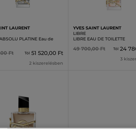
AINT LAURENT
YVES SAINT LAURENT
LIBRE
 ABSOLU PLATINE Eau de
LIBRE EAU DE TOILETTE
24 78
49 700,00 Ft
Tól
51 520,00 Ft
,00 Ft
Tól
3 kisz
2 kiszerelésben