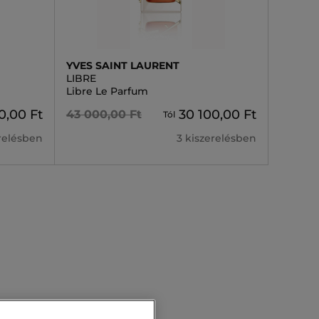
YVES SAINT LAURENT
LIBRE
Libre Le Parfum
0,00 Ft
30 100,00 Ft
43 000,00 Ft
Tól
erelésben
3 kiszerelésben