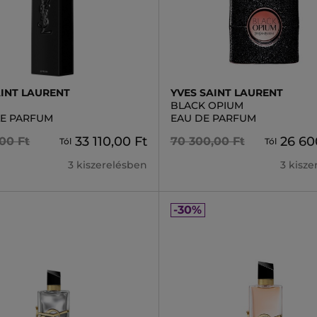
AINT LAURENT
YVES SAINT LAURENT
BLACK OPIUM
LE PARFUM
EAU DE PARFUM
33 110,00 Ft
26 60
00 Ft
70 300,00 Ft
Tól
Tól
3 kiszerelésben
3 kisz
-30%