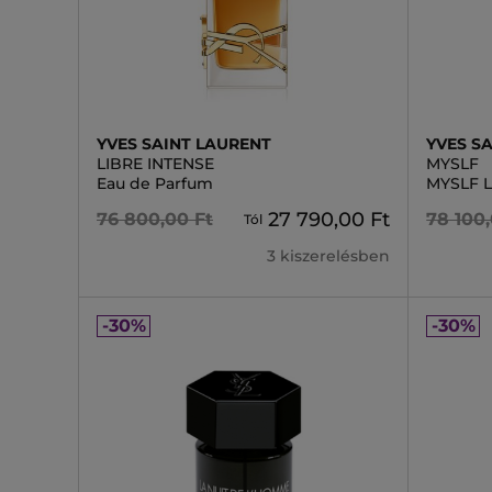
YVES SAINT LAURENT
YVES S
LIBRE INTENSE
MYSLF
Eau de Parfum
MYSLF 
27 790,00 Ft
76 800,00 Ft
78 100,
Tól
3 kiszerelésben
-30%
-30%