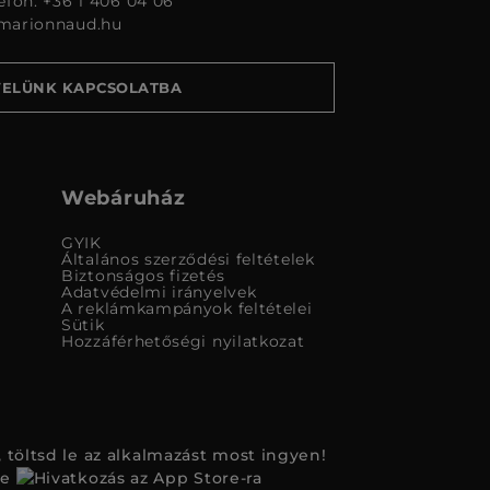
lefon: +36 1 406 04 06
marionnaud.hu
VELÜNK KAPCSOLATBA
Webáruház
GYIK
Általános szerződési feltételek
Biztonságos fizetés
Adatvédelmi irányelvek
A reklámkampányok feltételei
Sütik
Hozzáférhetőségi nyilatkozat
 töltsd le az alkalmazást most ingyen!