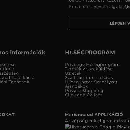
09:00 - 17:00 óra között. Te
Email cím:
vevoszolgalat@
LÉPJEN 
os információk
HŰSÉGPROGRAM
kkereső
Privilege Hűségprogram
outique
Termék visszaküldése
sszépség
Üzletek
naud Applikáció
Szállítási információk
lási Tanácsok
Hűségkártya Szabályzat
Ajándékok
Private Shopping
Click and Collect
DOKAT:
Marionnaud APPLIKÁCIÓ
A szépség mindig veled van,