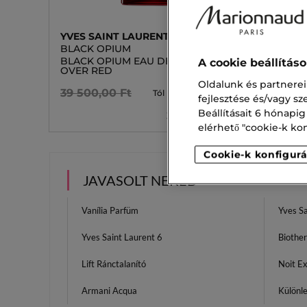
YVES SAINT LAURENT
YVES S
BLACK OPIUM
LIBRE
BLACK OPIUM EAU DE PARFUM
LIBRE 
A cookie beállítás
OVER RED
37 900
Oldalunk és partnerei
27 650,00 Ft
39 500,00 Ft
Tól
fejlesztése és/vagy s
Beállításait 6 hónapig
3 kiszerelésben
elérhető "cookie-k konf
Cookie-k konfigurá
JAVASOLT NEKED
Vanília Parfüm
Yves Sa
Yves Saint Laurent 6
Bioth
Lift Ránctalanító
Noit E
Armani Acqua
Különl