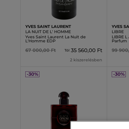
YVES SAINT LAURENT
YVES S
LA NUIT DE L' HOMME
LIBRE
Yves Saint Laurent La Nuit de
LIBRE L
L'Homme EDP
Parfum
35 560,00 Ft
67 000,00 Ft
99 900
Tól
2 kiszerelésben
-30%
-30%