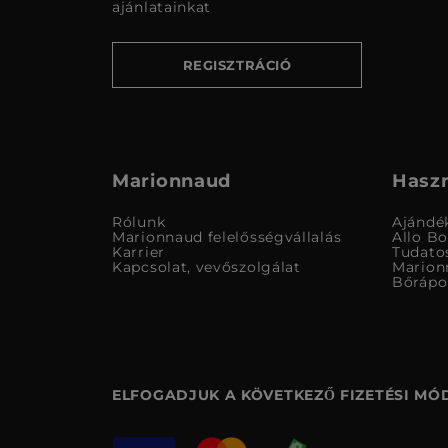
ajánlatainkat
REGISZTRÁCIÓ
Marionnaud
Haszn
Rólunk
Ajándé
Marionnaud felelősségvállalás
Allo B
Karrier
Tudato
Kapcsolat, vevőszolgálat
Marion
Bőrápo
ELFOGADJUK A KÖVETKEZŐ FIZETÉSI MÓ