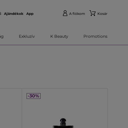
ő
Ajándékok
App
A fiókom
Kosár
́g
Exkluzív
K Beauty
Promotions
-30%