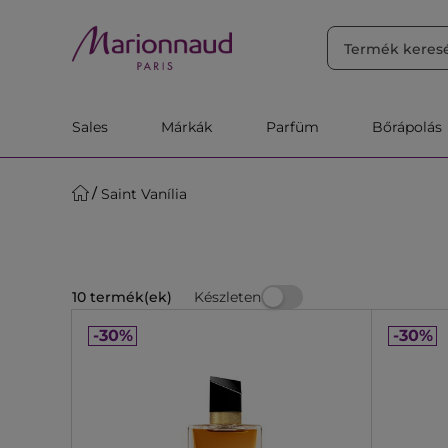
RENDEZÉS
Szűrő
Releváns
Sales
Márkák
Parfüm
Bőrápolás
Saint Vanília
Készleten
10 termék(ek)
-30%
-30%