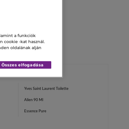
lamint a funkciók
n cookie -kat használ.
nden oldalának alján
Összes elfogadása
Yves Saint Laurent Toilette
Alien 90 Ml
Essence Pure