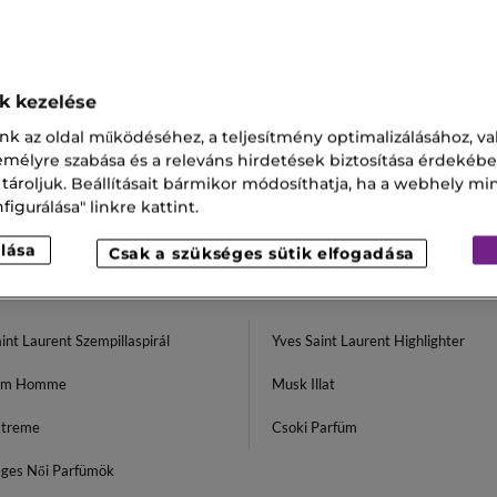
AINT LAURENT
FLOWER & FLAMES PARFUM
ok kezelése
26 530,00 Ft
,00 Ft
Tól
nk az oldal működéséhez, a teljesítmény optimalizálásához, va
zemélyre szabása és a releváns hirdetések biztosítása érdekébe
3 kiszerelésben
 tároljuk. Beállításait bármikor módosíthatja, ha a webhely mi
igurálása" linkre kattint.
lása
Csak a szükséges sütik elfogadása
int Laurent Szempillaspirál
Yves Saint Laurent Highlighter
erm Homme
Musk Illat
xtreme
Csoki Parfüm
eges Női Parfümök