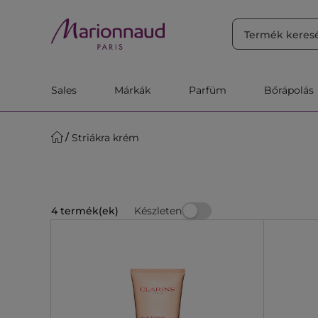
RENDEZÉS
Szűrő
Releváns
Sales
Márkák
Parfüm
Bőrápolás
Striákra krém
Készleten
4 termék(ek)