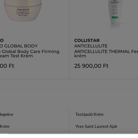
DO
COLLISTAR
DO GLOBAL BODY
ANTICELLULITE
o Global Body Care Firming
ANTICELLULITE THERMAL Fes
eam Test Krém
krém
,00 Ft
25 900,00 Ft
Hegekre
Testápoló Krém
 Krém
Yves Saint Laurent Ajak