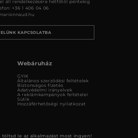
l áll rendelkezésére hétfőtől péntekig
lefon: +36 1 406 04 06
marionnaud.hu
VELÜNK KAPCSOLATBA
Webáruház
GYIK
Általános szerződési feltételek
Biztonságos fizetés
Adatvédelmi irányelvek
A reklámkampányok feltételei
Sütik
Hozzáférhetőségi nyilatkozat
 töltsd le az alkalmazást most ingyen!