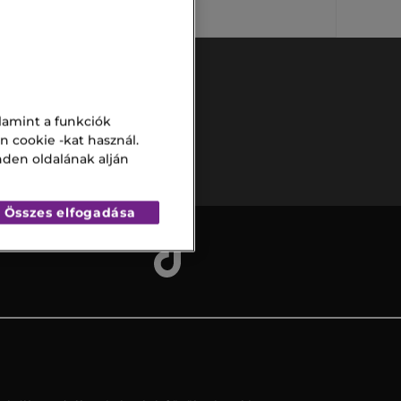
lamint a funkciók
Biztonságos
n cookie -kat használ.
fizetés
nden oldalának alján
Összes elfogadása