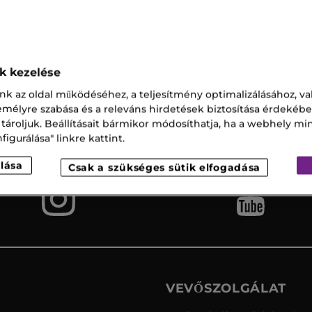
zetes Sampon
ok kezelése
nk az oldal működéséhez, a teljesítmény optimalizálásához, va
Ingyenes
Vevőszolgálat
zemélyre szabása és a releváns hirdetések biztosítása érdekébe
szállítás az
 tároljuk. Beállításait bármikor módosíthatja, ha a webhely mi
üzletbe
igurálása" linkre kattint.
lása
Csak a szükséges sütik elfogadása
VEVŐSZOLGÁLAT