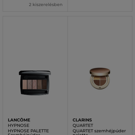
2 kiszerelésben
LANCÔME
CLARINS
HYPNOSE
QUARTET
HYPNOSE PALETTE
QUARTET szemhéjpúder