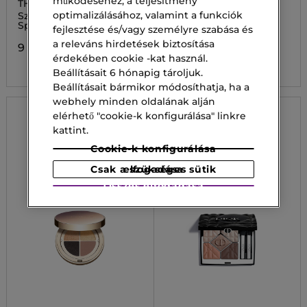
működéséhez, a teljesítmény
THE ENCHANTED
HYPNOSE
GARDEN
optimalizálásához, valamint a funkciók
Szemhéjpúder paletta
HYPNOSE
Sparkling Eye
SZEMHÉJPÚDER
fejlesztése és/vagy személyre szabása és
PALETTA
a releváns hirdetések biztosítása
9 500,00 Ft
33 500,00 Ft
érdekében cookie -kat használ.
Beállításait 6 hónapig tároljuk.
Beállításait bármikor módosíthatja, ha a
webhely minden oldalának alján
elérhető "cookie-k konfigurálása" linkre
kattint.
Cookie-k konfigurálása
Csak a szükséges sütik elfogadása
Összes elfogadása