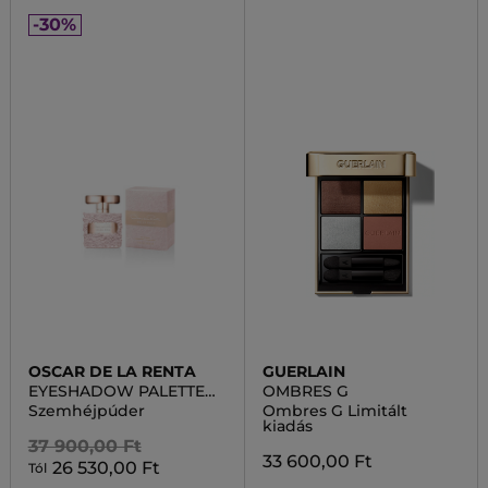
-30%
OSCAR DE LA RENTA
GUERLAIN
EYESHADOW PALETTE
OMBRES G
BLUE BLOOD
Szemhéjpúder
Ombres G Limitált
kiadás
37 900,00 Ft
33 600,00 Ft
26 530,00 Ft
Tól