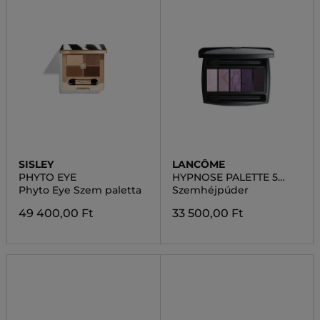
SISLEY
LANCÔME
PHYTO EYE
HYPNOSE PALETTE 5
COULEORS
Phyto Eye Szem paletta
Szemhéjpúder
49 400,00 Ft
33 500,00 Ft