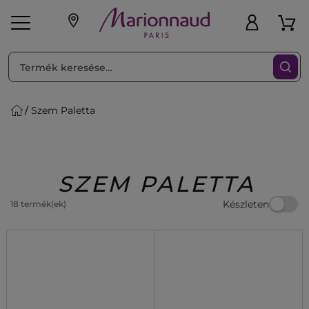
RENDEZéS
Szűrő
Szem Paletta
ink
Parfüm
K
iaknak
Újdonság
Exkluzív
Promotions
Beauty
SZEM PALETTA
Készleten
18 termék(ek)