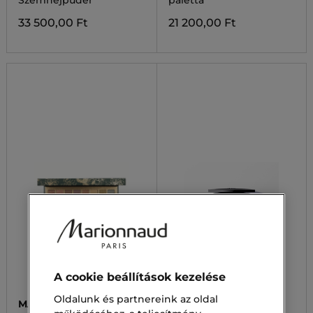
Szemhéjpúder
paletta
33 500,00 Ft
21 200,00 Ft
A cookie beállítások kezelése
Oldalunk és partnereink az oldal
MARIONNAUD SMINK
LANCÔME