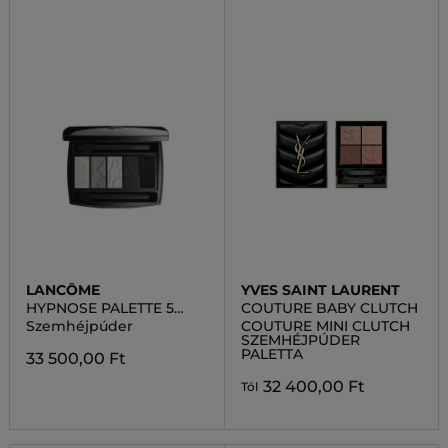
LANCÔME
YVES SAINT LAURENT
HYPNOSE PALETTE 5
COUTURE BABY CLUTCH
COULEURS
Szemhéjpúder
COUTURE MINI CLUTCH
SZEMHÉJPÚDER
PALETTA
33 500,00 Ft
32 400,00 Ft
Tól