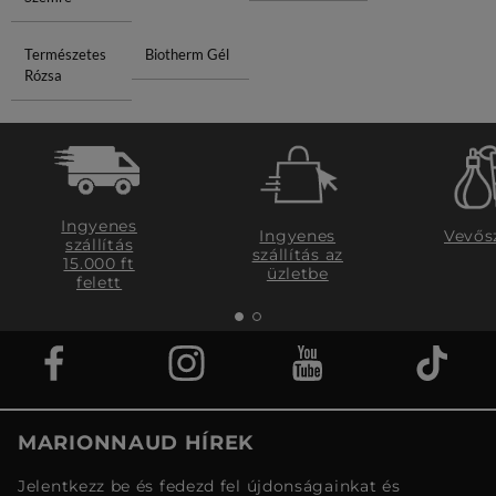
Természetes
Biotherm Gél
Rózsa
Ingyenes
Ingyenes
Vevős
szállítás
szállítás az
15.000 ft
üzletbe
felett
MARIONNAUD HÍREK
Jelentkezz be és fedezd fel újdonságainkat és