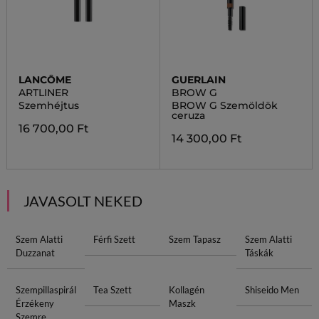
LANCÔME
GUERLAIN
ARTLINER
BROW G
Szemhéjtus
BROW G Szemöldök
ceruza
16 700,00 Ft
14 300,00 Ft
JAVASOLT NEKED
Szem Alatti
Férfi Szett
Szem Tapasz
Szem Alatti
Duzzanat
Táskák
Szempillaspirál
Tea Szett
Kollagén
Shiseido Men
Érzékeny
Maszk
Szemre