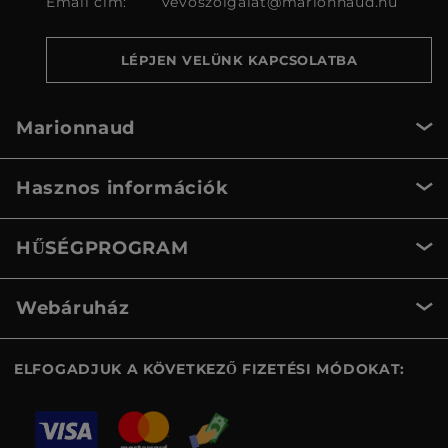
Email cím:
vevoszolgalat@marionnaud.hu
LÉPJEN VELÜNK KAPCSOLATBA
Marionnaud
Hasznos információk
HŰSÉGPROGRAM
Webáruház
ELFOGADJUK A KÖVETKEZŐ FIZETÉSI MÓDOKAT: