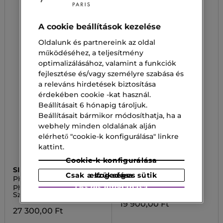
A cookie beállítások kezelése
Oldalunk és partnereink az oldal
működéséhez, a teljesítmény
optimalizálásához, valamint a funkciók
fejlesztése és/vagy személyre szabása és
a releváns hirdetések biztosítása
érdekében cookie -kat használ.
Beállításait 6 hónapig tároljuk.
Beállításait bármikor módosíthatja, ha a
webhely minden oldalának alján
elérhető "cookie-k konfigurálása" linkre
kattint.
Cookie-k konfigurálása
SISLEY
MARIONNAUD SMINK
Csak a szükséges sütik elfogadása
PHYTO
THE ENCHANTED
GARDEN
Összes elfogadása
Phyto Sourcils Design
Advent calendar
Szemöldökceruza
19 900,00 Ft
27 300,00 Ft