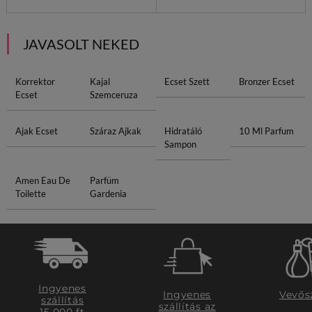
JAVASOLT NEKED
Korrektor
Kajal
Ecset Szett
Bronzer Ecset
Ecset
Szemceruza
Ajak Ecset
Száraz Ajkak
Hidratáló
10 Ml Parfum
Sampon
Amen Eau De
Parfüm
Toilette
Gardenia
Ingyenes
Ingyenes
Vevős
szállítás
szállítás az