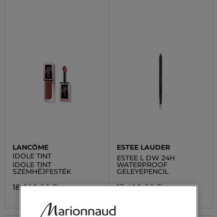
LANCÔME
ESTEE LAUDER
IDOLE TINT
ESTEE L DW 24H
IDOLE TINT
WATERPROOF
SZEMHÉJFESTÉK
GELEYEPENCIL
18 600,00 Ft
13 400,00 Ft