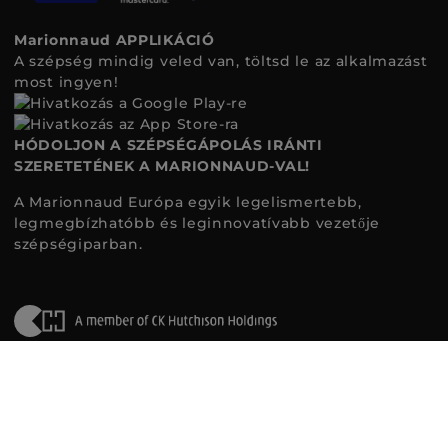
Marionnaud APPLIKÁCIÓ
A szépség mindig veled van, töltsd le az alkalmazást
most ingyen!
HÓDOLJON A SZÉPSÉGÁPOLÁS IRÁNTI
SZERETETÉNEK A MARIONNAUD-VAL!
A Marionnaud Európa egyik legelismertebb,
legmegbízhatóbb és leginnovatívabb vezetője
szépségiparban.