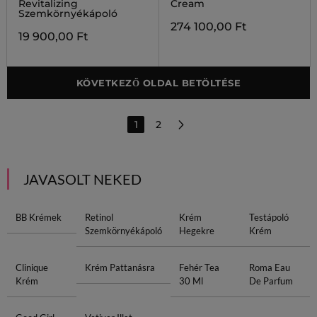
Revitalizing
Cream
Szemkörnyékápoló
274 100,00 Ft
19 900,00 Ft
KÖVETKEZŐ OLDAL BETÖLTÉSE
1
2
JAVASOLT NEKED
BB Krémek
Retinol
Krém
Testápoló
Szemkörnyékápoló
Hegekre
Krém
Clinique
Krém Pattanásra
Fehér Tea
Roma Eau
Krém
30 Ml
De Parfum