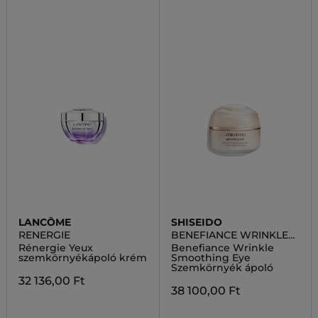
LANCÔME
SHISEIDO
RENERGIE
BENEFIANCE WRINKLE
SMOOTHING
Rénergie Yeux
Benefiance Wrinkle
szemkörnyékápoló krém
Smoothing Eye
Szemkörnyék ápoló
32 136,00 Ft
38 100,00 Ft