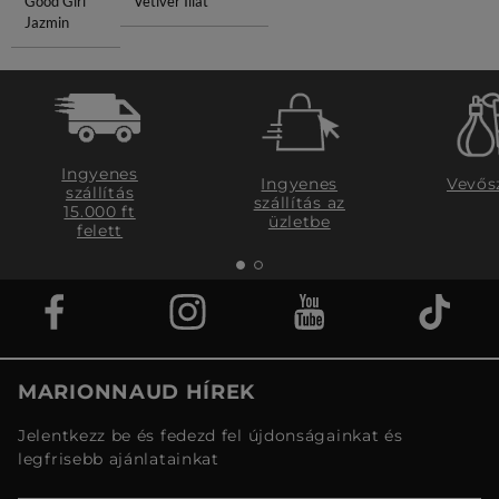
Good Girl
Vetiver Illat
Jazmin
Ingyenes
Ingyenes
Vevős
szállítás
szállítás az
15.000 ft
üzletbe
felett
MARIONNAUD HÍREK
Jelentkezz be és fedezd fel újdonságainkat és
legfrisebb ajánlatainkat