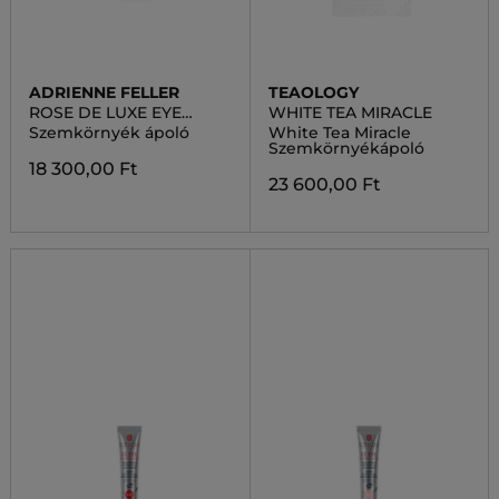
ADRIENNE FELLER
TEAOLOGY
ROSE DE LUXE EYE
WHITE TEA MIRACLE
WRINKLE CREAM
Szemkörnyék ápoló
White Tea Miracle
Szemkörnyékápoló
18 300,00 Ft
23 600,00 Ft