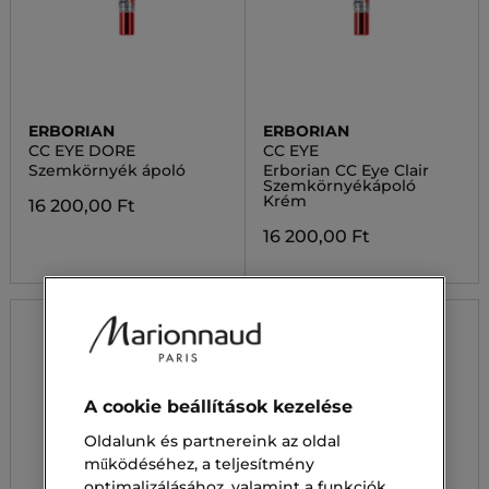
ERBORIAN
ERBORIAN
CC EYE DORE
CC EYE
Szemkörnyék ápoló
Erborian CC Eye Clair
Szemkörnyékápoló
Krém
16 200,00 Ft
16 200,00 Ft
A cookie beállítások kezelése
Oldalunk és partnereink az oldal
működéséhez, a teljesítmény
optimalizálásához, valamint a funkciók