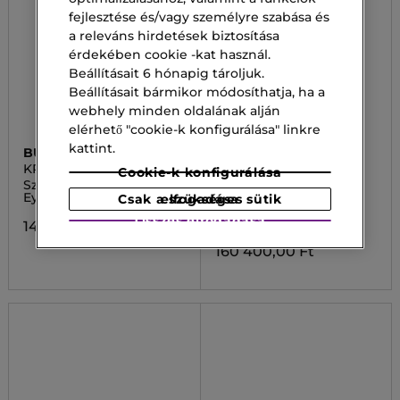
fejlesztése és/vagy személyre szabása és
a releváns hirdetések biztosítása
érdekében cookie -kat használ.
Beállításait 6 hónapig tároljuk.
Beállításait bármikor módosíthatja, ha a
webhely minden oldalának alján
elérhető "cookie-k konfigurálása" linkre
kattint.
BUENO
LA PRAIRIE
KRÉM
SKIN CAVIAR
Cookie-k konfigurálása
Szemkrém MGF Peptide
Skin Caviar Luxe Eye
Eye Cream Plus
Cream
Csak a szükséges sütik elfogadása
Szemkörnyékápoló
Összes elfogadása
krém
14 900,00 Ft
160 400,00 Ft