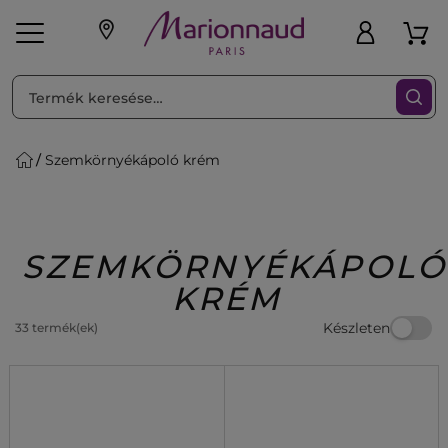
RENDEZéS
Szűrő
Szemkörnyékápoló krém
ink
Parfüm
K
iaknak
Újdonság
Exkluzív
Promotions
Beauty
SZEMKÖRNYÉKÁPOLÓ
KRÉM
Készleten
33 termék(ek)