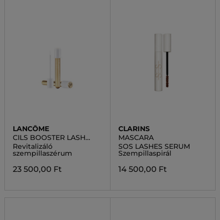
LANCÔME
CLARINS
CILS BOOSTER LASH
MASCARA
REVITALIZING SERUM
Revitalizáló
SOS LASHES SERUM
szempillaszérum
Szempillaspirál
23 500,00 Ft
14 500,00 Ft