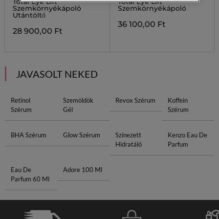
Total Eye Lift
Total Eye Lift
Szemkörnyékápoló
Szemkörnyékápoló
Utántöltő
36 100,00 Ft
28 900,00 Ft
JAVASOLT NEKED
Retinol
Szemöldök
Revox Szérum
Koffein
Szérum
Gél
Szérum
BHA Szérum
Glow Szérum
Színezett
Kenzo Eau De
Hidratáló
Parfum
Eau De
Adore 100 Ml
Parfum 60 Ml