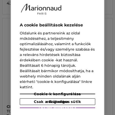
421 300,00 Ft
A cookie beállítások kezelése
Oldalunk és partnereink az oldal
működéséhez, a teljesítmény
optimalizálásához, valamint a funkciók
fejlesztése és/vagy személyre szabása és
a releváns hirdetések biztosítása
érdekében cookie -kat használ.
Beállításait 6 hónapig tároljuk.
Beállításait bármikor módosíthatja, ha a
webhely minden oldalának alján
elérhető "cookie-k konfigurálása" linkre
kattint.
Cookie-k konfigurálása
Csak a szükséges sütik elfogadása
CLARINS
CLARINS
Összes elfogadása
TOTAL EYE
TOTAL EYE