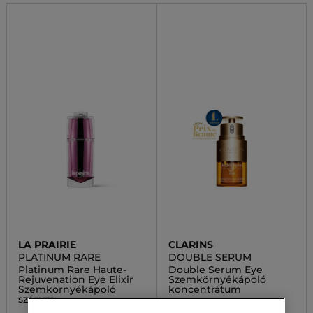
LA PRAIRIE
CLARINS
PLATINUM RARE
DOUBLE SERUM
Platinum Rare Haute-
Double Serum Eye
Rejuvenation Eye Elixir
Szemkörnyékápoló
Szemkörnyékápoló
koncentrátum
szérum
32 500,00 Ft