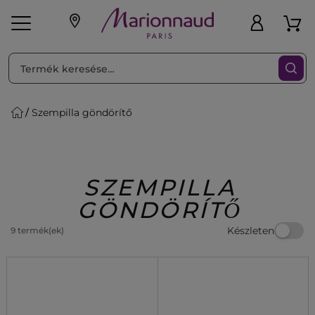
RENDEZéS
Szűrő
Szempilla göndörítő
ink
Parfüm
K
iaknak
Újdonság
Exkluzív
Promotions
Beauty
SZEMPILLA
GÖNDÖRÍTŐ
Készleten
9 termék(ek)