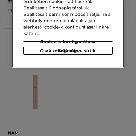
szempillaspirál
Goddess szempillaspirál
érdekében cookie -kat használ.
Beállításait 6 hónapig tároljuk.
17 500,00 Ft
10 500,00 Ft
Beállításait bármikor módosíthatja, ha a
webhely minden oldalának alján
elérhető "cookie-k konfigurálása" linkre
kattint.
Cookie-k konfigurálása
Csak a szükséges sütik elfogadása
Összes elfogadása
NAM