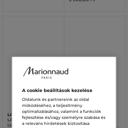
A cookie beállítások kezelése
Oldalunk és partnereink az oldal
működéséhez, a teljesítmény
optimalizálásához, valamint a funkciók
LANCÔME
LANCÔME
fejlesztése és/vagy személyre szabása és
LASH IDÔLE
LASH IDÔLE
a releváns hirdetések biztosítása
Lash Idôle Curl Goddess
Midi Lash Idôle Curl