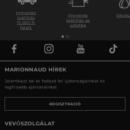
Ingyenes
Ingyenes
Vevős
szállítás
szállítás az
15.000 ft
üzletbe
felett
MARIONNAUD HÍREK
Jelentkezz be és fedezd fel újdonságainkat és
legfrisebb ajánlatainkat
REGISZTRÁCIÓ
VEVŐSZOLGÁLAT