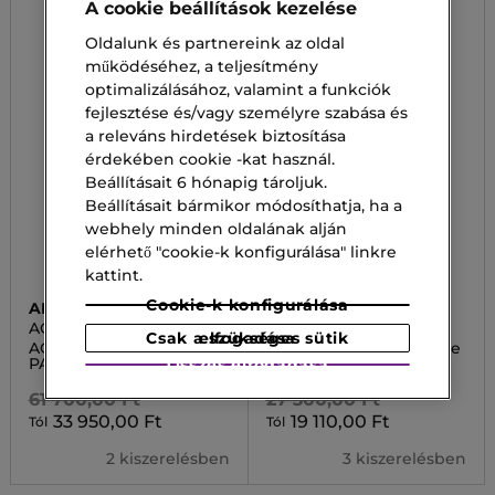
A cookie beállítások kezelése
Oldalunk és partnereink az oldal
működéséhez, a teljesítmény
optimalizálásához, valamint a funkciók
fejlesztése és/vagy személyre szabása és
a releváns hirdetések biztosítása
érdekében cookie -kat használ.
Beállításait 6 hónapig tároljuk.
Beállításait bármikor módosíthatja, ha a
webhely minden oldalának alján
elérhető "cookie-k konfigurálása" linkre
kattint.
Cookie-k konfigurálása
ARMANI
KENZO
AQUA DI GIOIA
HOMME INTENSE
Csak a szükséges sütik elfogadása
AQUA DI GIOIA EAU DE
HOMME INTENSE Eau de
PARFUM INTENSE
Toilette
Összes elfogadása
61 700,00 Ft
27 300,00 Ft
33 950,00 Ft
19 110,00 Ft
Tól
Tól
2 kiszerelésben
3 kiszerelésben