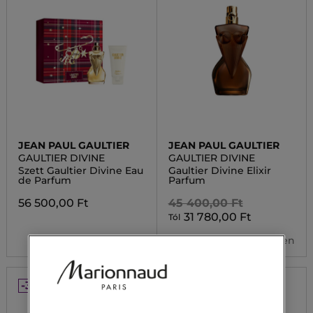
JEAN PAUL GAULTIER
JEAN PAUL GAULTIER
GAULTIER DIVINE
GAULTIER DIVINE
Szett Gaultier Divine Eau
Gaultier Divine Elixir
de Parfum
Parfum
56 500,00 Ft
45 400,00 Ft
31 780,00 Ft
Tól
3 kiszerelésben
-30%
-30%