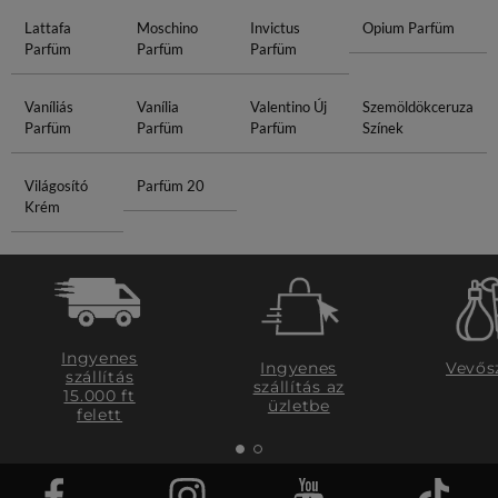
Lattafa
Moschino
Invictus
Opium Parfüm
Parfüm
Parfüm
Parfüm
Vaníliás
Vanília
Valentino Új
Szemöldökceruza
Parfüm
Parfüm
Parfüm
Színek
Világosító
Parfüm 20
Krém
Ingyenes
Ingyenes
Vevős
szállítás
szállítás az
15.000 ft
üzletbe
felett