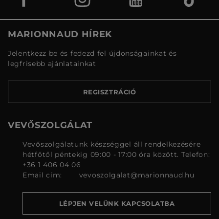
MARIONNAUD HÍREK
Jelentkezz be és fedezd fel újdonságainkat és
legfrisebb ajánlatainkat
REGISZTRÁCIÓ
VEVŐSZOLGÁLAT
Vevőszolgálatunk készséggel áll rendelkezésére
hétfőtől péntekig 09:00 - 17:00 óra között. Telefon:
+36 1 406 04 06
Email cím:
vevoszolgalat@marionnaud.hu
LÉPJEN VELÜNK KAPCSOLATBA