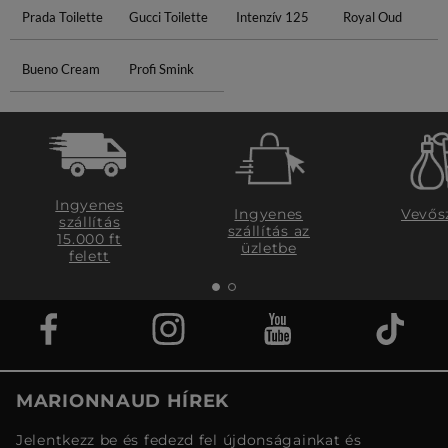
Prada Toilette
Gucci Toilette
Intenzív 125
Royal Oud
Bueno Cream
Profi Smink
Ingyenes
Ingyenes
Vevős
szállítás
szállítás az
15.000 ft
üzletbe
felett
MARIONNAUD HÍREK
Jelentkezz be és fedezd fel újdonságainkat és