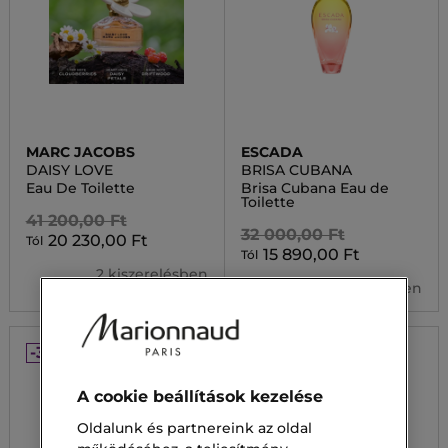
MARC JACOBS
ESCADA
DAISY LOVE
BRISA CUBANA
Eau De Toilette
Brisa Cubana Eau de
Toilette
41 200,00 Ft
32 000,00 Ft
20 230,00 Ft
Tól
15 890,00 Ft
Tól
2 kiszerelésben
2 kiszerelésben
-30%
-30%
A cookie beállítások kezelése
Oldalunk és partnereink az oldal