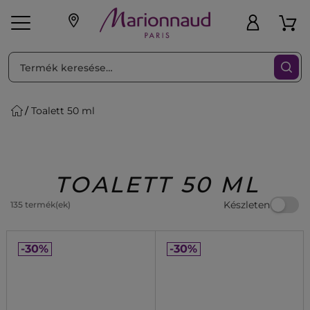
RENDEZéS
Szűrő
Toalett 50 ml
ink
Parfüm
K
iaknak
Újdonság
Exkluzív
Promotions
Beauty
TOALETT 50 ML
Készleten
135 termék(ek)
-30%
-30%