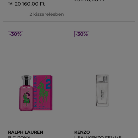
20 160,00 Ft
Tól
2 kiszerelésben
-30%
-30%
RALPH LAUREN
KENZO
BIG PONY
L'EAU KENZO FEMME