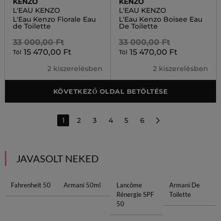
KENZO
KENZO
L'EAU KENZO
L'EAU KENZO
L'Eau Kenzo Florale Eau
L'Eau Kenzo Boisee Eau
de Toilette
De Toilette
33 000,00 Ft
33 000,00 Ft
15 470,00 Ft
15 470,00 Ft
Tól
Tól
2 kiszerelésben
2 kiszerelésben
KÖVETKEZŐ OLDAL BETÖLTÉSE
1
2
3
4
5
6
JAVASOLT NEKED
Fahrenheit 50
Armani 50ml
Lancôme
Armani De
Rénergie SPF
Toilette
50