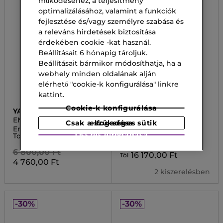
működéséhez, a teljesítmény
optimalizálásához, valamint a funkciók
fejlesztése és/vagy személyre szabása és
a releváns hirdetések biztosítása
érdekében cookie -kat használ.
Beállításait 6 hónapig tároljuk.
Beállításait bármikor módosíthatja, ha a
webhely minden oldalának alján
elérhető "cookie-k konfigurálása" linkre
kattint.
Cookie-k konfigurálása
YARDLEY
DSQUARED2
ENGLISH ROSE
WOOD POUR FEMME
Csak a szükséges sütik elfogadása
English Rose Eau de
Eau de Toilette
Összes elfogadása
Toilette
31 500,00 Ft
6 800,00 Ft
16 170,00 Ft
Tól
4 760,00 Ft
2 kiszerelésben
-30%
-30%