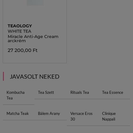
TEAOLOGY
WHITE TEA
Miracle Anti-Age Cream
arckrém
27 200,00 Ft
JAVASOLT NEKED
Kombucha
Tea Szett
Rituals Tea
Tea Essence
Tea
Matcha Teak
Bálem Arany
Versace Eros
Clinique
30
Nappali