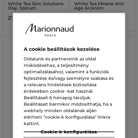
White Tea Skin Solutions
White Tea Miracle Anti
Olaj- Szérum
Age Arckrém
27 100,00 Ft
33 300,00 Ft
A cookie beállítások kezelése
Oldalunk és partnereink az oldal
működéséhez, a teljesítmény
optimalizálásához, valamint a funkciók
fejlesztése és/vagy személyre szabása és
a releváns hirdetések biztosítása
érdekében cookie -kat használ.
Beállításait 6 hónapig tároljuk.
Beállításait bármikor módosíthatja, ha a
webhely minden oldalának alján
elérhető "cookie-k konfigurálása" linkre
kattint.
Cookie-k konfigurálása