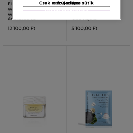
Csak a szükséges sütik elfogadása
ELIZABETH ARDEN
TEAOLOGY
WHITE TEA
WHITE TEA
Összes elfogadása
White Tea Skin Solutions
White Tea Kéz és
Arctisztító Gél
körömápoló
12 100,00 Ft
5 100,00 Ft