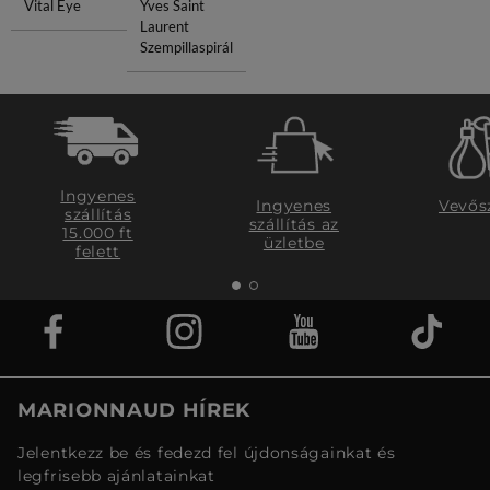
Vital Eye
Yves Saint
Laurent
Szempillaspirál
Ingyenes
Ingyenes
Vevős
szállítás
szállítás az
15.000 ft
üzletbe
felett
MARIONNAUD HÍREK
Jelentkezz be és fedezd fel újdonságainkat és
legfrisebb ajánlatainkat