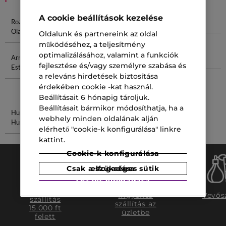
A cookie beállítások kezelése
Rozmaring
Argán Olaj
Glicerin Olaj
Rituals Olaj
Olaj
Oldalunk és partnereink az oldal
működéséhez, a teljesítmény
optimalizálásához, valamint a funkciók
Armani Code
Versace Eros
Eau De
Sisley Luna
fejlesztése és/vagy személyre szabása és
Est
Homme
Toilette
a releváns hirdetések biztosítása
Giorgio
érdekében cookie -kat használ.
Armani
Beállításait 6 hónapig tároljuk.
Beállításait bármikor módosíthatja, ha a
Hugo Boss
Primer 30 Ml
webhely minden oldalának alján
Hugo Illatok
elérhető "cookie-k konfigurálása" linkre
kattint.
Cookie-k konfigurálása
Csak a szükséges sütik elfogadása
Összes elfogadása
Ingyenes
Ingyenes
Vevős
szállítás
szállítás az
15.000 ft
üzletbe
felett