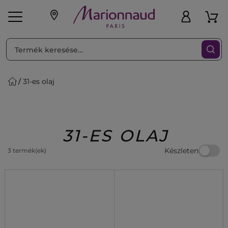
RENDEZéS
Szűrő
31-es olaj
ink
Parfüm
K
iaknak
Újdonság
Exkluzív
Promotions
Beauty
31-ES OLAJ
Készleten
3 termék(ek)