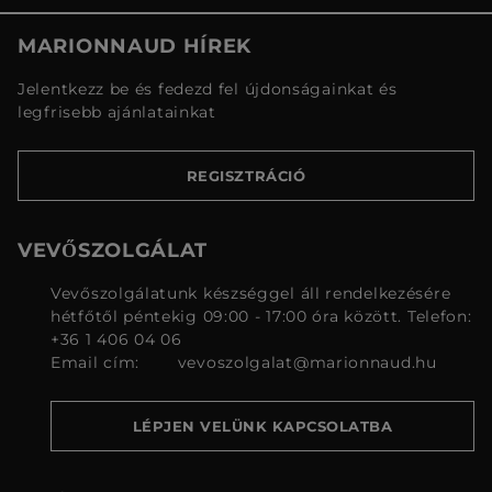
MARIONNAUD HÍREK
Jelentkezz be és fedezd fel újdonságainkat és
legfrisebb ajánlatainkat
REGISZTRÁCIÓ
VEVŐSZOLGÁLAT
Vevőszolgálatunk készséggel áll rendelkezésére
hétfőtől péntekig 09:00 - 17:00 óra között. Telefon:
+36 1 406 04 06
Email cím:
vevoszolgalat@marionnaud.hu
LÉPJEN VELÜNK KAPCSOLATBA