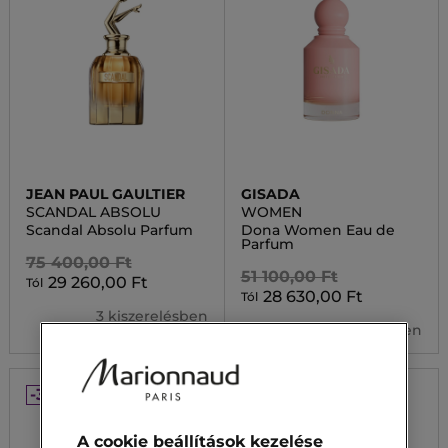
JEAN PAUL GAULTIER
GISADA
SCANDAL ABSOLU
WOMEN
Scandal Absolu Parfum
Dona Women Eau de
Parfum
75 400,00 Ft
51 100,00 Ft
29 260,00 Ft
Tól
28 630,00 Ft
Tól
3 kiszerelésben
2 kiszerelésben
-30%
-30%
A cookie beállítások kezelése