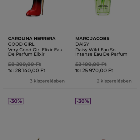
CAROLINA HERRERA
MARC JACOBS
GOOD GIRL
DAISY
Very Good Girl Elixir Eau
Daisy Wild Eau So
De Parfum Elixir
Intense Eau De Parfum
58 200,00 Ft
52 100,00 Ft
28 140,00 Ft
25 970,00 Ft
Tól
Tól
3 kiszerelésben
2 kiszerelésben
-30%
-30%