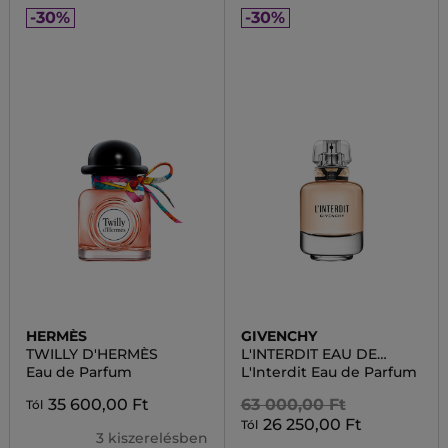
-30%
-30%
HERMÈS
GIVENCHY
TWILLY D'HERMÈS
L'INTERDIT EAU DE
PARFUM
Eau de Parfum
L'Interdit Eau de Parfum
35 600,00 Ft
63 000,00 Ft
Tól
26 250,00 Ft
Tól
3 kiszerelésben