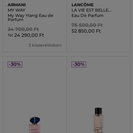
ARMANI
LANCÔME
MY WAY
LA VIE EST BELLE
INTENSÉMENT
My Way Ylang Eau de
Eau De Parfum
Parfum
75 500,00 Ft
34 700,00 Ft
52 850,00 Ft
24 290,00 Ft
Tól
3 kiszerelésben
-30%
-30%