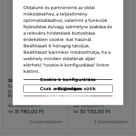
Oldalunk és partnereink az oldal
működéséhez, a teljesítmény
optimalizálásához, valamint a funkciók
fejlesztése és/vagy személyre szabása és
a releváns hirdetések biztosítása
érdekében cookie -kat használ.
Beállításait 6 hónapig tároljuk.
Beállításait bármikor módosíthatja, ha a
webhely minden oldalának alján
elérhető "cookie-k konfigurálása" linkre
kattint.
Cookie-k konfigurálása
JEAN PAUL GAULTIER
SISLEY
GAULTIER DIVINE
L'EAU RÊVÉE D'ELIYA
Csak a szükséges sütik elfogadása
Gaultier Divine Elixir
L'Eau Rêvée d'Eliya Eau
Parfum
de Toilett
Összes elfogadása
45 400,00 Ft
68 100,00 Ft
31 780,00 Ft
30 730,00 Ft
Tól
Tól
3 kiszerelésben
2 kiszerelésben