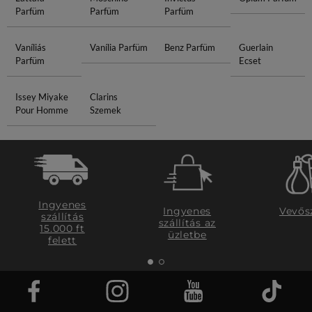
Parfüm
Parfüm
Parfüm
Vaníliás
Vanília Parfüm
Benz Parfüm
Guerlain
Parfüm
Ecset
Issey Miyake
Clarins
Pour Homme
Szemek
Ingyenes
Ingyenes
Vevős
szállítás
szállítás az
15.000 ft
üzletbe
felett