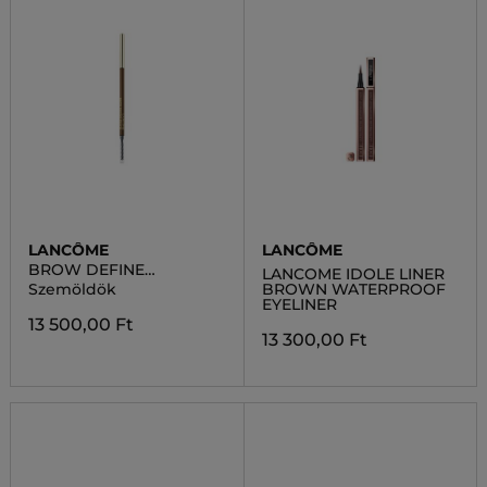
LANCÔME
LANCÔME
BROW DEFINE
LANCOME IDOLE LINER
PENCILCERUZA
Szemöldök
BROWN WATERPROOF
EYELINER
13 500,00 Ft
13 300,00 Ft