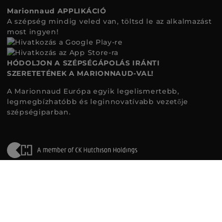
Marionnaud APPLIKÁCIÓ
A szépség mindig veled van, töltsd le az alkalmazást
most ingyen!
HÓDOLJON A SZÉPSÉGÁPOLÁS IRÁNTI
SZERETETÉNEK A MARIONNAUD-VAL!
A Marionnaud Európa egyik legelismertebb,
legmegbízhatóbb és leginnovatívabb vezetője
szépségiparban.