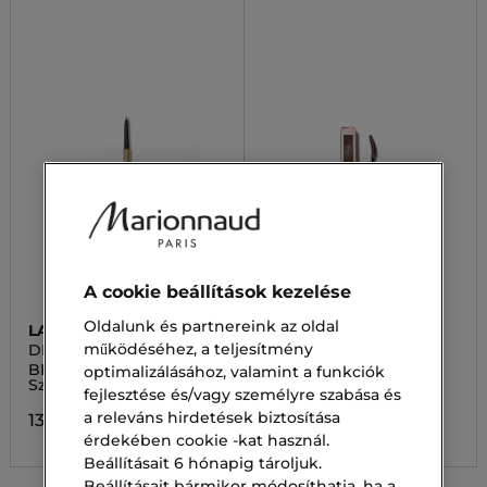
A cookie beállítások kezelése
Oldalunk és partnereink az oldal
LANCÔME
LANCÔME
működéséhez, a teljesítmény
DEFINE
IDÔLE
BROW DEFINE
LASH IDÔLE
optimalizálásához, valamint a funkciók
Szemöldökceruza
Szempillaspirál
fejlesztése és/vagy személyre szabása és
a releváns hirdetések biztosítása
13 500,00 Ft
17 500,00 Ft
érdekében cookie -kat használ.
Beállításait 6 hónapig tároljuk.
Beállításait bármikor módosíthatja, ha a