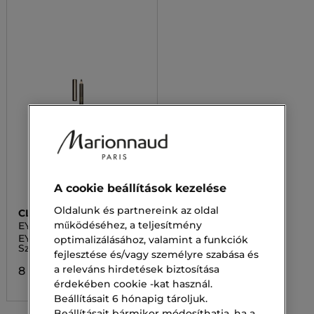
A cookie beállítások kezelése
Oldalunk és partnereink az oldal
CLARINS
működéséhez, a teljesítmény
EYEBROW
EYEBROW PENCIL
optimalizálásához, valamint a funkciók
Szemöldök ceruza
fejlesztése és/vagy személyre szabása és
a releváns hirdetések biztosítása
8 800,00 Ft
érdekében cookie -kat használ.
Beállításait 6 hónapig tároljuk.
Beállításait bármikor módosíthatja, ha a