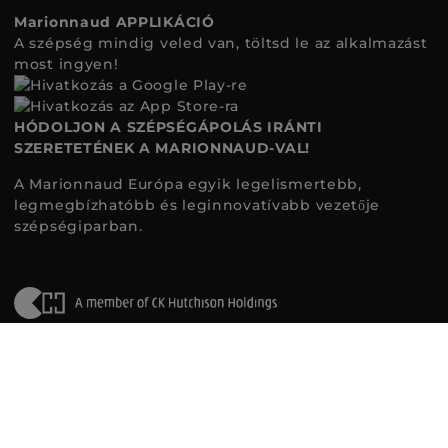
Marionnaud APPLIKÁCIÓ
A szépség mindig veled van, töltsd le az alkalmazást
most ingyen!
HÓDOLJON A SZÉPSÉGÁPOLÁS IRÁNTI
SZERETETÉNEK A MARIONNAUD-VAL!
A Marionnaud Európa egyik legelismertebb,
legmegbízhatóbb és leginnovatívabb vezetője
szépségiparban.