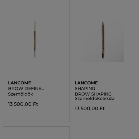
LANCÔME
LANCÔME
BROW DEFINE
SHAPING
PENCILCERUZA
Szemöldök
BROW SHAPING
Szemöldökceruza
13 500,00 Ft
13 500,00 Ft