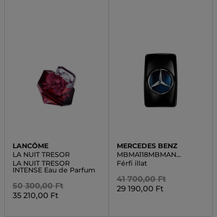
LANCÔME
MERCEDES BENZ
LA NUIT TRESOR
MBMA118MBMAN
INTENSE
LA NUIT TRESOR
Férfi illat
INTENSE Eau de Parfum
41 700,00 Ft
50 300,00 Ft
29 190,00 Ft
35 210,00 Ft