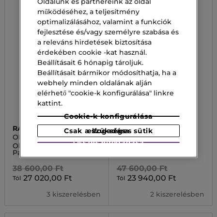
Oldalunk és partnereink az oldal
működéséhez, a teljesítmény
optimalizálásához, valamint a funkciók
fejlesztése és/vagy személyre szabása és
a releváns hirdetések biztosítása
érdekében cookie -kat használ.
Beállításait 6 hónapig tároljuk.
Beállításait bármikor módosíthatja, ha a
webhely minden oldalának alján
elérhető "cookie-k konfigurálása" linkre
kattint.
Cookie-k konfigurálása
RABANNE
ISSEY MIYAKE
Csak a szükséges sütik elfogadása
OLYMPÉA
FUSION
Összes elfogadása
Olympéa Elixir Eau de
FUSION Extréme - Eau
Parfum Intense
de Toilette Intense
38 600,00 Ft
47 600,00 Ft
27 020,00 Ft
23 940,00 Ft
Tól
Tól
3 kiszerelésben
2 kiszerelésben