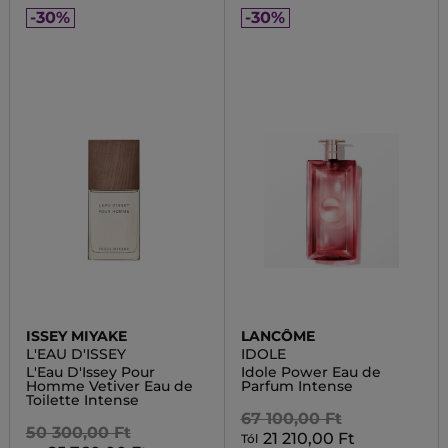
-30%
-30%
ISSEY MIYAKE
LANCÔME
L'EAU D'ISSEY
IDOLE
L'Eau D'Issey Pour
Idole Power Eau de
Homme Vetiver Eau de
Parfum Intense
Toilette Intense
67 100,00 Ft
50 300,00 Ft
21 210,00 Ft
Tól