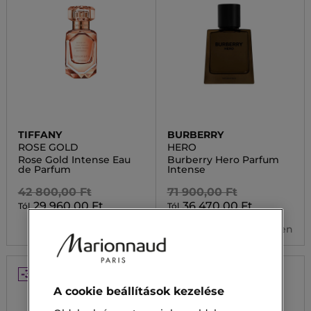
TIFFANY
BURBERRY
ROSE GOLD
HERO
Rose Gold Intense Eau
Burberry Hero Parfum
de Parfum
Intense
42 800,00 Ft
71 900,00 Ft
29 960,00 Ft
36 470,00 Ft
Tól
Tól
3 kiszerelésben
2 kiszerelésben
-30%
-30%
A cookie beállítások kezelése