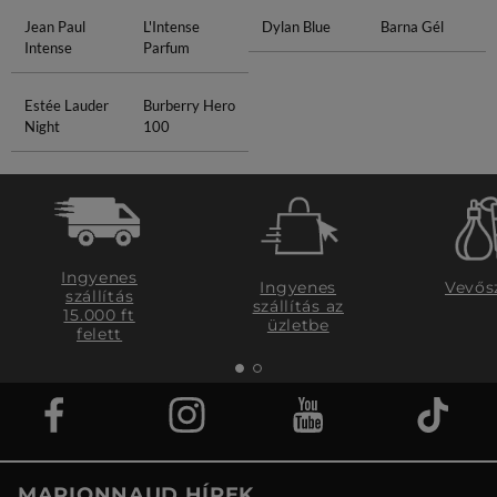
Jean Paul
L'Intense
Dylan Blue
Barna Gél
Intense
Parfum
Estée Lauder
Burberry Hero
Night
100
Ingyenes
Ingyenes
Vevős
szállítás
szállítás az
15.000 ft
üzletbe
felett
MARIONNAUD HÍREK