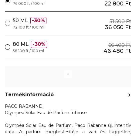
22 800 Ft
76 000 ft / 100 ml
50 ML
30%
51 500 Ft
36 050 Ft
72 100 ft / 100 ml
80 ML
30%
66 400 Ft
46 480 Ft
58 100 ft / 100 ml
Termékinformáció
PACO RABANNE
Olympea Solar Eau de Parfum Intense
Olympéa Solar Eau de Parfum, Paco Rabanne új, intenzív
illata. A parfüm megtestesítője a vad és független,