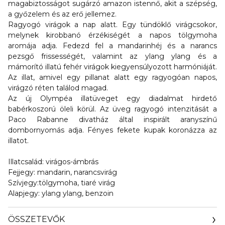
magabiztosságot sugárzó amazon istennő, akit a szépség,
a győzelem és az erő jellemez.
Ragyogó virágok a nap alatt. Egy tündöklő virágcsokor,
melynek kirobbanó érzékiségét a napos tölgymoha
aromája adja. Fedezd fel a mandarinhéj és a narancs
pezsgő frissességét, valamint az ylang ylang és a
mámorító illatú fehér virágok kiegyensúlyozott harmóniáját.
Az illat, amivel egy pillanat alatt egy ragyogóan napos,
virágzó réten találod magad.
Az új Olympéa illatüveget egy diadalmat hirdető
babérkoszorú öleli körül. Az üveg ragyogó intenzitását a
Paco Rabanne divatház által inspirált aranyszínű
dombornyomás adja. Fényes fekete kupak koronázza az
illatot.
Illatcsalád: virágos-ámbrás
Fejjegy: mandarin, narancsvirág
Szívjegy:tölgymoha, tiaré virág
Alapjegy: ylang ylang, benzoin
ÖSSZETEVŐK