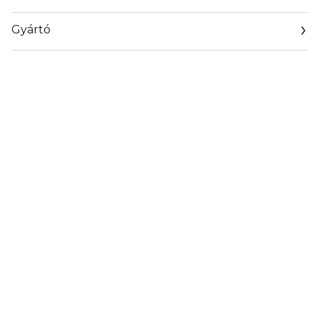
Gyártó
Email
www.rabanne.com