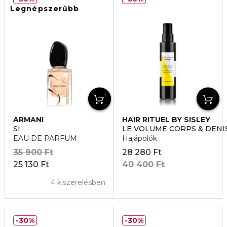
Legnépszerűbb
ARMANI
HAIR RITUEL BY SISLEY
SI
LE VOLUME CORPS & DENIS
EAU DE PARFUM
Hajápolók
35 900 Ft
28 280 Ft
25 130 Ft
40 400 Ft
4 kiszerelésben
30%
30%