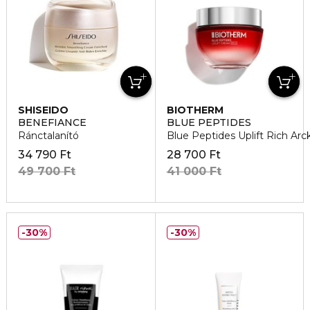
SHISEIDO
BIOTHERM
BENEFIANCE
BLUE PEPTIDES
Ránctalanító
Blue Peptides Uplift Rich Ar
34 790 Ft
28 700 Ft
49 700 Ft
41 000 Ft
30%
30%