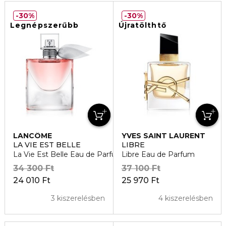
30%
30%
Legnépszerűbb
Újratölthtő
LANCÔME
YVES SAINT LAURENT
LA VIE EST BELLE
LIBRE
La Vie Est Belle Eau de Parfum
Libre Eau de Parfum
34 300 Ft
37 100 Ft
24 010 Ft
25 970 Ft
3 kiszerelésben
4 kiszerelésben