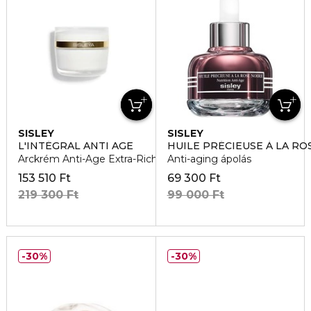
SISLEY
SISLEY
L'INTÉGRAL ANTI AGE
HUILE PRÉCIEUSE À LA RO
Arckrém Anti-Age Extra-Riche
Anti-aging ápolás
153 510 Ft
69 300 Ft
219 300 Ft
99 000 Ft
30%
30%