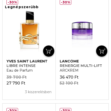
30%
30%
Legnépszerűbb
YVES SAINT LAURENT
LANCÔME
LIBRE INTENSE
RENERGIE MULTI-LIFT
Eau de Parfum
ARCKREM
39 700 Ft
36 470 Ft
27 790 Ft
52 100 Ft
3 kiszerelésben
30%
30%