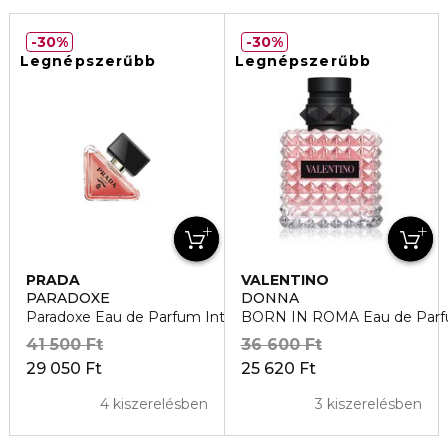
30%
30%
Legnépszerűbb
Legnépszerűbb
PRADA
VALENTINO
PARADOXE
DONNA
Paradoxe Eau de Parfum Intense
BORN IN ROMA Eau de Par
41 500 Ft
36 600 Ft
29 050 Ft
25 620 Ft
4 kiszerelésben
3 kiszerelésben