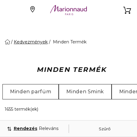
Kedvezmények
Minden Termék
MINDEN TERMÉK
Minden parfüm
Minden Smink
Minden
20 Megjelenített termékek
1655 termék(ek)
Rendezés
Releváns
Szűrő