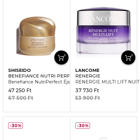
SHISEIDO
LANCÔME
BENEFIANCE NUTRI PERFECT
RENERGIE
Benefiance NutriPerfect Éjszakai arckrém
RENERGIE MULTI LIFT NUIT É
47 250 Ft
37 730 Ft
67 500 Ft
53 900 Ft
30%
30%