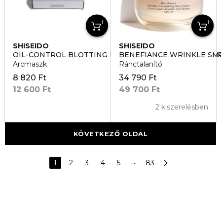
SHISEIDO
SHISEIDO
OIL-CONTROL BLOTTING PAPER MENTES MATTITO LA
BENEFIANCE WRINKLE S
Arcmaszk
Ránctalanító
8 820 Ft
34 790 Ft
12 600 Ft
49 700 Ft
2 kiszerelésben
KÖVETKEZŐ OLDAL
1
2
3
4
5
···
83