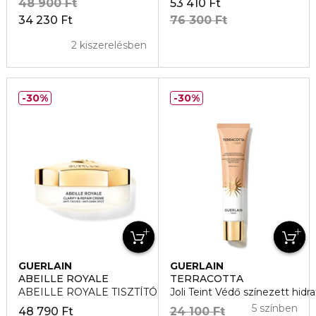
48 900 Ft
53 410 Ft
34 230 Ft
76 300 Ft
2 kiszerelésben
30%
30%
GUERLAIN
GUERLAIN
ABEILLE ROYALE
TERRACOTTA
ABEILLE ROYALE TISZTÍTÓ ÉS REGENERÁLÓ KRÉM
Joli Teint Védő színezett hidra
5 színben
48 790 Ft
24 100 Ft