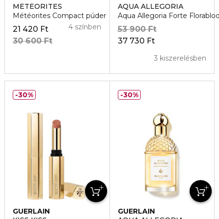
MÉTÉORITES
AQUA ALLEGORIA
Météorites Compact púder
Aqua Allegoria Forte Florab
4 színben
21 420 Ft
53 900 Ft
30 600 Ft
37 730 Ft
3 kiszerelésben
30%
30%
GUERLAIN
GUERLAIN