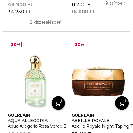
9 színben
48 900 Ft
11 200 Ft
34 230 Ft
16 000 Ft
2 kiszerelésben
30%
30%
GUERLAIN
GUERLAIN
AQUA ALLEGORIA
ABEILLE ROYALE
Aqua Allegoria Rosa Verde Eau de Toilette
Abeille Royale Night-Taping 