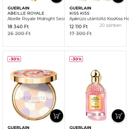
GUERLAIN
GUERLAIN
ABEILLE ROYALE
KISS KISS
Abeille Royale Midnight Secret szérum
Ajakrúzs utántöltő KissKiss 
20 színben
18 340 Ft
12 110 Ft
26 200 Ft
17 300 Ft
30%
30%
GUERLAIN
GUERLAIN