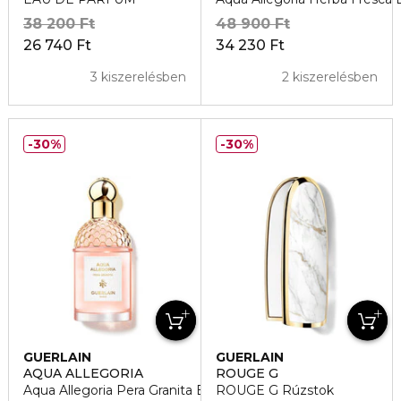
38 200 Ft
48 900 Ft
26 740 Ft
34 230 Ft
3 kiszerelésben
2 kiszerelésben
30%
30%
GUERLAIN
GUERLAIN
AQUA ALLEGORIA
ROUGE G
Aqua Allegoria Pera Granita Eau de Toilette
ROUGE G Rúzstok