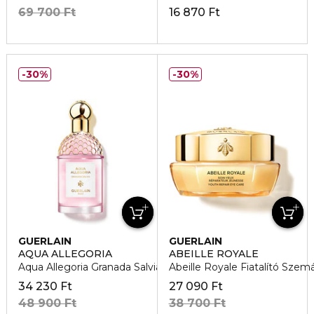
69 700 Ft
16 870 Ft
30%
30%
GUERLAIN
GUERLAIN
AQUA ALLEGORIA
ABEILLE ROYALE
Aqua Allegoria Granada Salvia Eau de Toilette
Abeille Royale Fiatalító Szem
34 230 Ft
27 090 Ft
48 900 Ft
38 700 Ft