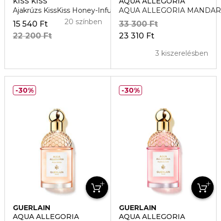
KISS KISS
AQUA ALLEGORIA
Ajakrúzs KissKiss Honey-Infused Intense
AQUA ALLEGORIA MANDARINE
20 színben
15 540 Ft
33 300 Ft
22 200 Ft
23 310 Ft
3 kiszerelésben
30%
30%
GUERLAIN
GUERLAIN
AQUA ALLEGORIA
AQUA ALLEGORIA