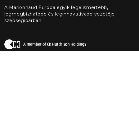
A Marionnaud Európa egyik legelismertebb,
legmegbízhatóbb és leginnovatívabb vezetője
szépségiparban.