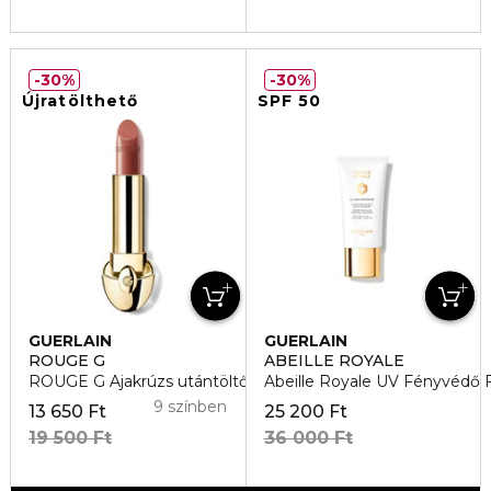
30%
30%
Újratölthető
SPF 50
GUERLAIN
GUERLAIN
ROUGE G
ABEILLE ROYALE
ROUGE G Ajakrúzs utántöltő
Abeille Royale UV Fényvédő 
9 színben
13 650 Ft
25 200 Ft
19 500 Ft
36 000 Ft