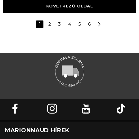
KÖVETKEZŐ OLDAL
1
2
3
4
5
6
MARIONNAUD HÍREK