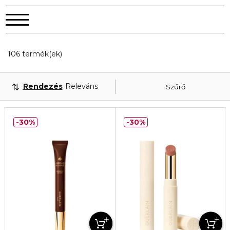
20 Megjelenített termékek
106 termék(ek)
Rendezés
Releváns
Szűrő
30%
30%