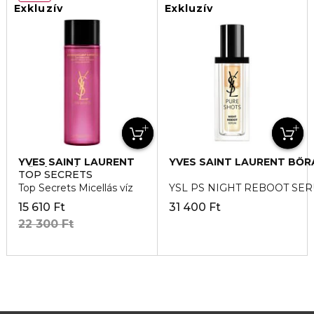
Exkluzív
Exkluzív
YVES SAINT LAURENT
YVES SAINT LAURENT BŐ
BŐRÁPOLÁS
TOP SECRETS
Top Secrets Micellás víz
YSL PS NIGHT REBOOT SE
15 610 Ft
31 400 Ft
22 300 Ft