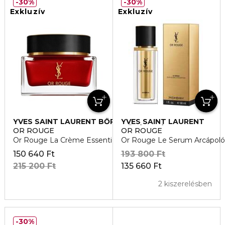
30%
30%
Exkluzív
Exkluzív
YVES SAINT LAURENT BŐRÁPOLÁS
YVES SAINT LAURENT
BŐRÁPOLÁS
OR ROUGE
OR ROUGE
Or Rouge La Crème Essentielle arckrém
Or Rouge Le Serum Arcápol
150 640 Ft
193 800 Ft
215 200 Ft
135 660 Ft
2 kiszerelésben
30%