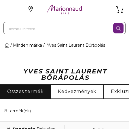
Minden márka
Yves Saint Laurent Bőrápolás
YVES SAINT LAURENT
BŐRÁPOLÁS
Összes termék
Kedvezmények
Exkluz
8 Megjelenített termékek
8 termék(ek)