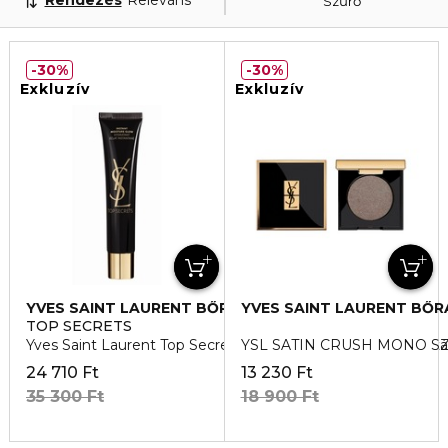
Rendezés
Releváns
Szűrő
30%
30%
Exkluzív
Exkluzív
YVES SAINT LAURENT BŐRÁPOLÁS
YVES SAINT LAURENT BŐ
TOP SECRETS
Yves Saint Laurent Top Secret Instant Moisture Glow Hidrat
YSL SATIN CRUSH MONO 
24 710 Ft
13 230 Ft
35 300 Ft
18 900 Ft