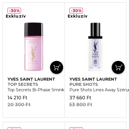
30%
30%
Exkluzív
Exkluzív
YVES SAINT LAURENT
YVES SAINT LAURENT
BŐRÁPOLÁS
BŐRÁPOLÁS
TOP SECRETS
PURE SHOTS
Top Secrets Bi-Phase Sminklemosó
Pure Shots Lines Away Szér
14 210 Ft
37 660 Ft
20 300 Ft
53 800 Ft