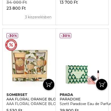
34 000 Ft
13 700 Ft
23 800 Ft
3 kiszerelésben
30%
30%
SOMERSET
PRADA
AAA FLORAL ORANGE BLOSSOM
PARADOXE
AAA FLORAL ORANGE BLOSSOM Bőrápoló és fürdőszett
Szett Paradoxe Eau de Parf
5 530 Ft
39 900 Ft