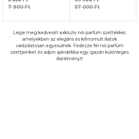
7 900 Ft
57 000 Ft
Lepje meg kedvesét exkluzív női parfüm szettekkel,
amelyekben az elegáns és kifinomult illatok
varázslatosan egyesülnek. Fedezze fel női parfüm
szettjeinket és adjon ajándékba egy igazán különleges
illatélményt!