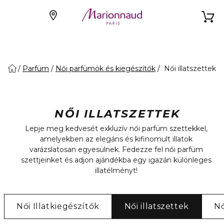
Parfüm
Női parfümök és kiegészítők
Női illatszettek
NŐI ILLATSZETTEK
Lepje meg kedvesét exkluzív női parfüm szettekkel,
amelyekben az elegáns és kifinomult illatok
varázslatosan egyesülnek. Fedezze fel női parfüm
szettjeinket és adjon ajándékba egy igazán különleges
illatélményt!
Női Illatkiegészítők
Női illatszettek
Nő