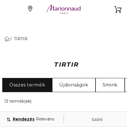
TIRTIR
TIRTIR
Összes termék
Újdonságok
Smink
13 Megjelenített termékek
13 termék(ek)
Rendezés
Releváns
Szűrő