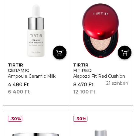
TIRTIR
TIRTIR
CERAMIC
FIT RED
Ampoule Ceramic Milk
Alapozó Fit Red Cushion
21 színben
4 480 Ft
8 470 Ft
6 400 Ft
12 100 Ft
30%
30%