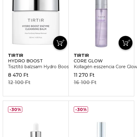
TIRTIR
TIRTIR
HYDRO BOOST
CORE GLOW
Tisztító balzsam Hydro Boost Enzyme
Kollagén esszencia Core Glo
8 470 Ft
11 270 Ft
12 100 Ft
16 100 Ft
30%
30%