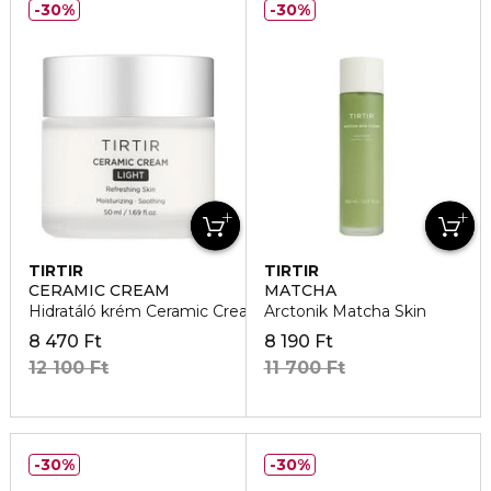
30%
30%
TIRTIR
TIRTIR
CERAMIC CREAM
MATCHA
Hidratáló krém Ceramic Cream Light
Arctonik Matcha Skin
8 470 Ft
8 190 Ft
12 100 Ft
11 700 Ft
30%
30%