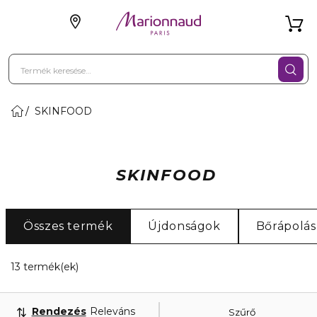
SKINFOOD
SKINFOOD
Összes termék
Újdonságok
Bőrápolás
13 Megjelenített termékek
13 termék(ek)
Rendezés
Releváns
Szűrő