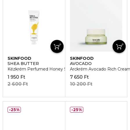
SKINFOOD
SKINFOOD
SHEA BUTTER
AVOCADO
Kézkrém Perfumed Honey Scent
Arckrém Avocado Rich Crea
1 950 Ft
7 650 Ft
2 600 Ft
10 200 Ft
25%
25%