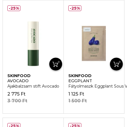
25%
25%
SKINFOOD
SKINFOOD
AVOCADO
EGGPLANT
Ajakbalzsam stift Avocado
Fátyolmaszk Eggplant Sous V
2 775 Ft
1 125 Ft
3 700 Ft
1 500 Ft
25%
25%