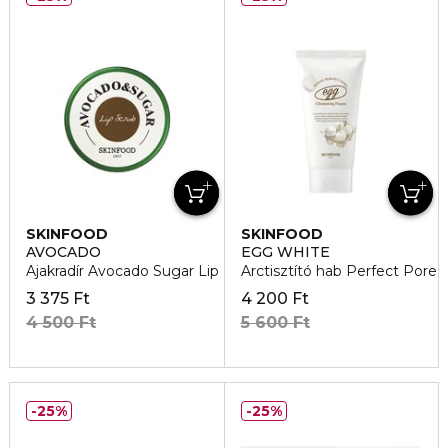
SKINFOOD
SKINFOOD
AVOCADO
EGG WHITE
Ajakradír Avocado Sugar Lip
Arctisztító hab Perfect Pore
3 375 Ft
4 200 Ft
4 500 Ft
5 600 Ft
25%
25%