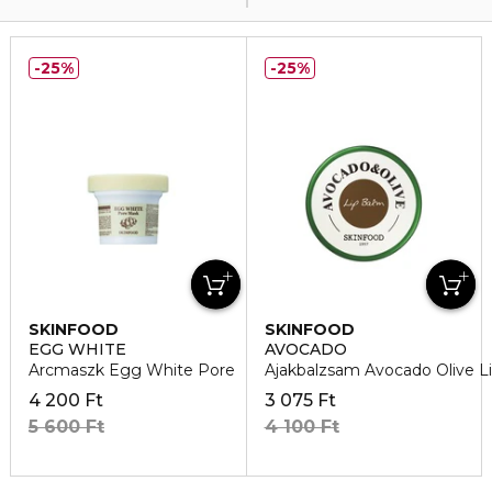
25%
25%
SKINFOOD
SKINFOOD
EGG WHITE
AVOCADO
Arcmaszk Egg White Pore
Ajakbalzsam Avocado Olive L
4 200 Ft
3 075 Ft
5 600 Ft
4 100 Ft