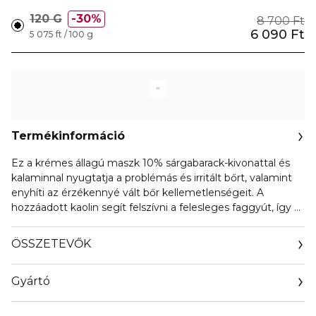
120 G
30%
8 700 Ft
6 090 Ft
5 075 ft / 100 g
Termékinformáció
Ez a krémes állagú maszk 10% sárgabarack-kivonattal és
kalaminnal nyugtatja a problémás és irritált bőrt, valamint
enyhíti az érzékennyé vált bőr kellemetlenségeit. A
hozzáadott kaolin segít felszívni a felesleges faggyút, így a
bőr tisztábbá, frissebbé és üdébbé válik.
ÖSSZETEVŐK
Gyártó
Email