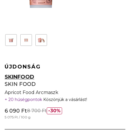
ÚJDONSÁG
SKINFOOD
SKIN FOOD
Apricot Food Arcmaszk
20 hűségpontok
Köszönjük a vásárlást!
6 090 Ft
8 700 Ft
30%
5 075 Ft / 100 g