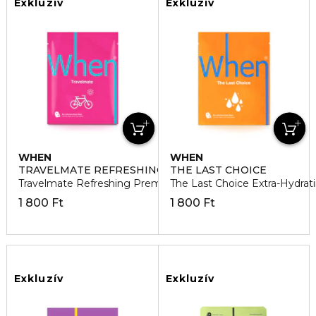
Exkluzív
Exkluzív
WHEN
WHEN
TRAVELMATE REFRESHING
THE LAST CHOICE
Travelmate Refreshing Premium Bio-Cellulose Arcmaszk
The Last Choice Extra-Hydra
1 800 Ft
1 800 Ft
Exkluzív
Exkluzív