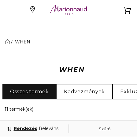
WHEN
WHEN
Összes termék
Kedvezmények
Exklu
11 Megjelenített termékek
11 termék(ek)
Rendezés
Releváns
Szűrő