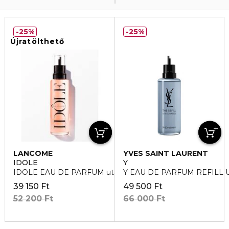
25%
25%
Újratölthető
LANCÔME
YVES SAINT LAURENT
IDOLE
Y
IDOLE EAU DE PARFUM utántöltő
Y EAU DE PARFUM REFILL
39 150 Ft
49 500 Ft
52 200 Ft
66 000 Ft