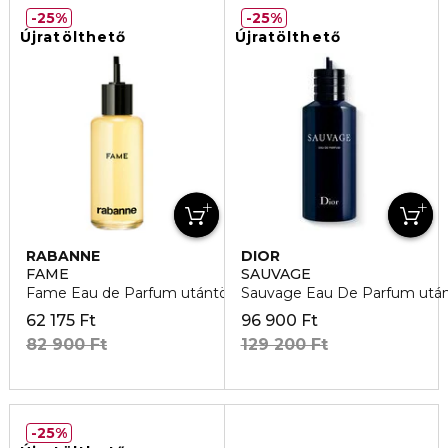
25%
25%
Újratölthető
Újratölthető
RABANNE
DIOR
FAME
SAUVAGE
Fame Eau de Parfum utántöltő
Sauvage Eau De Parfum után
62 175 Ft
96 900 Ft
82 900 Ft
129 200 Ft
25%