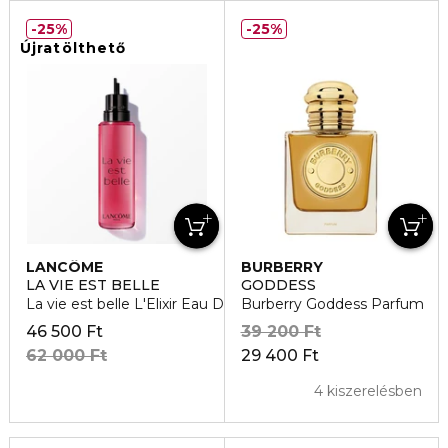
25%
25%
Újratölthető
LANCÔME
BURBERRY
LA VIE EST BELLE
GODDESS
La vie est belle L'Elixir Eau De Parfum utántöltő
Burberry Goddess Parfum
46 500 Ft
39 200 Ft
62 000 Ft
29 400 Ft
4 kiszerelésben