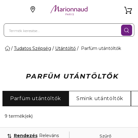
Tudatos Szépség
Utántöltő
Parfüm utántöltők
PARFÜM UTÁNTÖLTŐK
Parfüm utántöltők
Smink utántöltők
9 Megjelenített termékek
9 termék(ek)
Rendezés
Releváns
Szűrő