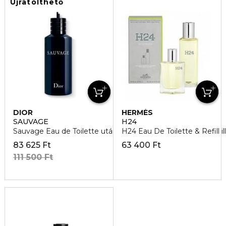
Újratölthető
DIOR
HERMÈS
SAUVAGE
H24
Sauvage Eau de Toilette utántöltő
H24 Eau De Toilette & Refill il
83 625 Ft
63 400 Ft
111 500 Ft