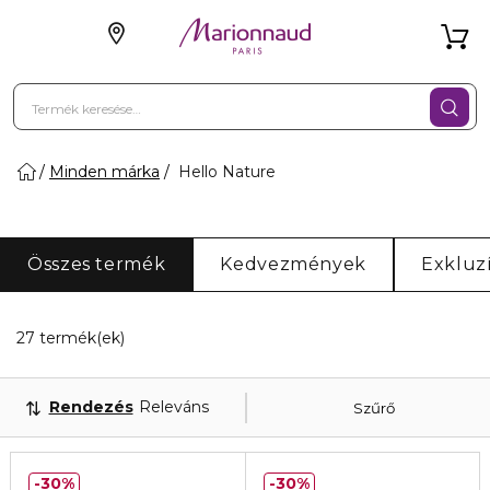
Minden márka
Hello Nature
Összes termék
Kedvezmények
Exkluz
20 Megjelenített termékek
27 termék(ek)
Rendezés
Releváns
Szűrő
30%
30%