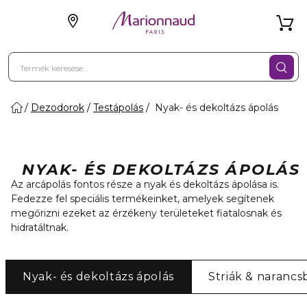
Dezodorok
Testápolás
Nyak- és dekoltázs ápolás
NYAK- ÉS DEKOLTÁZS ÁPOLÁS
Az arcápolás fontos része a nyak és dekoltázs ápolása is.
Fedezze fel speciális termékeinket, amelyek segítenek
megőrizni ezeket az érzékeny területeket fiatalosnak és
hidratáltnak.
Nyak- és dekoltázs ápolás
Striák & narancs