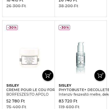
18 410 Ft
26 740 Ft
26 300 Ft
38 200 Ft
30%
30%
SISLEY
SISLEY
CREME POUR LE COU FORMULE ENRICHIE
PHYTOBUSTE+ DÉCOLLET
BORFESZESITO APOLO
Intenzív feszesítő mellre, dek
52 780 Ft
83 720 Ft
75 400 Ft
119 600 Ft