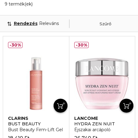
9 Megjelenített termékek
9 termék(ek)
Rendezés
Releváns
Szűrő
30%
30%
CLARINS
LANCÔME
BUST BEAUTY
HYDRA ZEN NUIT
Bust Beauty Firm-Lift Gel
Éjszakai arcápoló