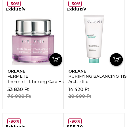
30%
30%
Exkluzív
Exkluzív
ORLANE
ORLANE
FERMETÉ
PURIFYING BALANCING TI
Thermo Lift Firming Care Hidratáló
Arctisztító
53 830 Ft
14 420 Ft
76 900 Ft
20 600 Ft
30%
30%
Exkluzív
SPF 30