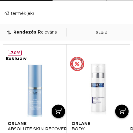
20 Megjelenített termékek
43 termék(ek)
Rendezés
Releváns
Szűrő
30%
Exkluzív
ORLANE
ORLANE
ABSOLUTE SKIN RECOVERY CARE EYE CONTOUR HELY
BODY