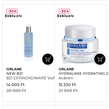
30%
30%
Exkluzív
Exkluzív
ORLANE
ORLANE
NEW B21
HYDRALANE HYDRATING C
B21 EXTRAORDINAIRE Vivifying Lotion Arctisztító
Arckrém
14 000 Ft
15 330 Ft
20 000 Ft
21 900 Ft