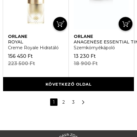
ORLANE
ORLANE
ROYAL
ANAGENÉSE ESSENTIAL TI
Creme Royale Hidratáló
Szemkörnyékápoló
156 450 Ft
13 230 Ft
223 500 Ft
18 900 Ft
KÖVETKEZŐ OLDAL
1
2
3