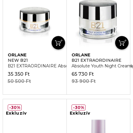
ORLANE
ORLANE
NEW B21
B21 EXTRAORDINAIRE
B21 EXTRAORDINAIRE Absolute Youth Eye Szemkörnyék á
Absolute Youth Night Cream 
35 350 Ft
65 730 Ft
50 500 Ft
93 900 Ft
30%
30%
Exkluzív
Exkluzív