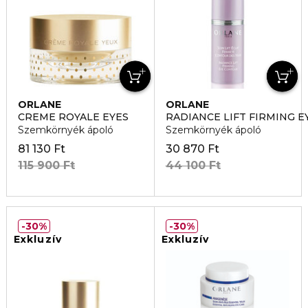
ORLANE
ORLANE
CREME ROYALE EYES
RADIANCE LIFT FIRMING 
Szemkörnyék ápoló
Szemkörnyék ápoló
81 130 Ft
30 870 Ft
115 900 Ft
44 100 Ft
30%
30%
Exkluzív
Exkluzív