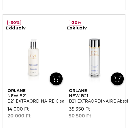
30%
30%
Exkluzív
Exkluzív
ORLANE
ORLANE
NEW B21
NEW B21
B21 EXTRAORDINAIRE Cleansing Care Arctisztító
B21 EXTRAORDINAIRE Absolu
14 000 Ft
35 350 Ft
20 000 Ft
50 500 Ft