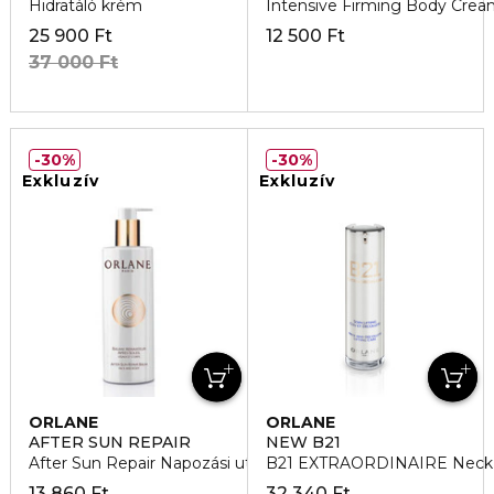
Hidratáló krém
Intensive Firming Body Crea
25 900 Ft
12 500 Ft
37 000 Ft
30%
30%
Exkluzív
Exkluzív
ORLANE
ORLANE
AFTER SUN REPAIR
NEW B21
After Sun Repair Napozási utáni balzsam
B21 EXTRAORDINAIRE Neck An
13 860 Ft
32 340 Ft