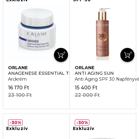
ORLANE
ORLANE
ANAGENÉSE ESSENTIAL TIME-FIGHTING CARE
ANTI AGING SUN
Arckrém
Anti Aging SPF 30 Napfényv
16 170 Ft
15 400 Ft
23 100 Ft
22 000 Ft
30%
30%
Exkluzív
Exkluzív