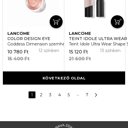
LANCÔME
LANCÔME
COLOR DESIGN EYE
TEINT IDOLE ULTRA WEAR
Goddess Dimension szemhéjpúder
Teint Idole Ultra Wear Shape 
12 színben
13 színben
10 780 Ft
15 120 Ft
15 400 Ft
21 600 Ft
KÖVETKEZŐ OLDAL
1
2
3
4
5
···
7