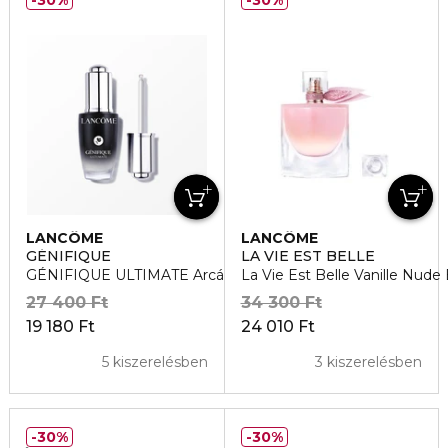
30%
30%
LANCÔME
LANCÔME
GÉNIFIQUE
LA VIE EST BELLE
GÉNIFIQUE ULTIMATE Arcápoló szérum
La Vie Est Belle Vanille Nud
27 400 Ft
34 300 Ft
19 180 Ft
24 010 Ft
5 kiszerelésben
3 kiszerelésben
30%
30%