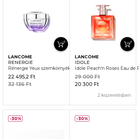
LANCÔME
LANCÔME
RENERGIE
IDOLE
Rénergie Yeux szemkörnyékápoló krém
Idole Peach'n Roses Eau de 
22 495,2 Ft
29 000 Ft
32 136 Ft
20 300 Ft
2 kiszerelésben
30%
30%