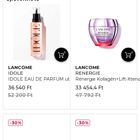
LANCÔME
LANCÔME
IDOLE
RENERGIE
IDOLE EAU DE PARFUM utántöltő
Rénergie Kollagén+Lift-Xten
36 540 Ft
33 454,4 Ft
52 200 Ft
47 792 Ft
30%
30%