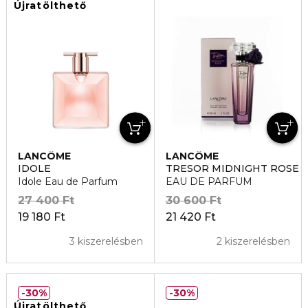
Újratölthető
LANCÔME
LANCÔME
IDOLE
TRESOR MIDNIGHT ROSE
Idole Eau de Parfum
EAU DE PARFUM
27 400 Ft
30 600 Ft
19 180 Ft
21 420 Ft
3 kiszerelésben
2 kiszerelésben
30%
30%
Újratölthető