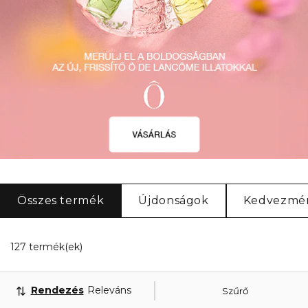
Összes termék
Újdonságok
Kedvezmé
20 Megjelenített termékek
127 termék(ek)
Rendezés
Releváns
Szűrő