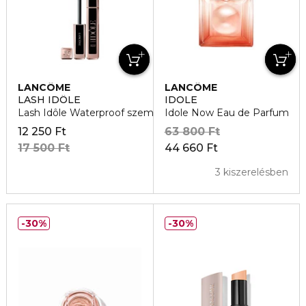
LANCÔME
LANCÔME
LASH IDÔLE
IDOLE
Lash Idôle Waterproof szempillaspirál
Idole Now Eau de Parfum
12 250 Ft
63 800 Ft
17 500 Ft
44 660 Ft
3 kiszerelésben
30%
30%