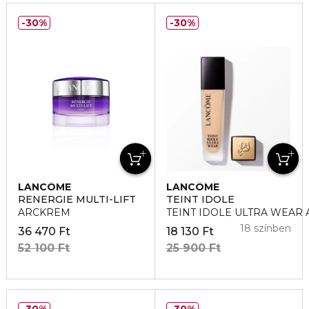
30%
30%
LANCÔME
LANCÔME
RENERGIE MULTI-LIFT
TEINT IDOLE
ARCKREM
TEINT IDOLE ULTRA WEAR A
18 színben
36 470 Ft
18 130 Ft
52 100 Ft
25 900 Ft