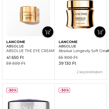
LANCÔME
LANCÔME
ABSOLUE
ABSOLUE
ABSOLUE THE EYE CREAM SZEMKÖRNYÉKÁPOLÓ KRÉM
Absolue Longevity Soft Crea
41 650 Ft
55 900 Ft
59 500 Ft
39 130 Ft
2 kiszerelésben
30%
30%