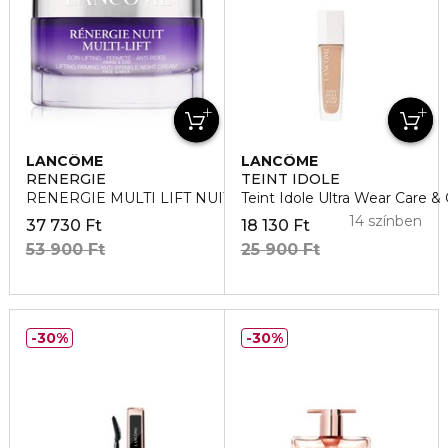
LANCÔME
LANCÔME
RENERGIE
TEINT IDOLE
RENERGIE MULTI LIFT NUIT Éjszakai arckrém
Teint Idole Ultra Wear Care &
14 színben
37 730 Ft
18 130 Ft
53 900 Ft
25 900 Ft
30%
30%