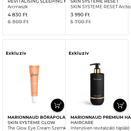
REVITALISING SLEEPING MASK
SKIN SYSTEME RESET
Arcmaszk
SKIN SYSTEME RESET Arctiszt
4 830 Ft
3 990 Ft
6 900 Ft
5 700 Ft
Exkluzív
Exkluzív
MARIONNAUD BŐRÁPOLÁS
MARIONNAUD PREMIUM HA
CARE
SKIN SYSTÈME GLOW
HAIRCARE
The Glow Eye Cream Szemkörnyék ápoló
Intenzíven revitalizáló táplá