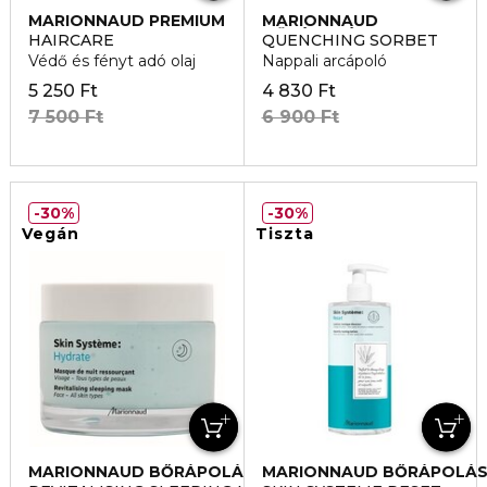
MARIONNAUD PREMIUM
MARIONNAUD
HAIR CARE
BŐRÁPOLÁS
HAIRCARE
QUENCHING SORBET
Védő és fényt adó olaj
Nappali arcápoló
5 250 Ft
4 830 Ft
7 500 Ft
6 900 Ft
30%
30%
Vegán
Tiszta
MARIONNAUD BŐRÁPOLÁS
MARIONNAUD BŐRÁPOLÁ