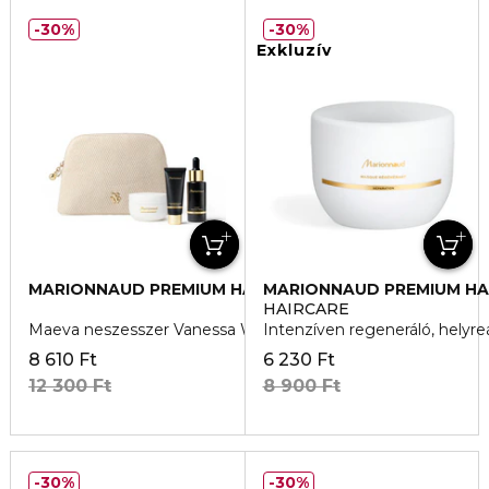
30%
30%
Exkluzív
MARIONNAUD PREMIUM HAIR CARE
MARIONNAUD PREMIUM HA
HAIRCARE
Maeva neszesszer Vanessa Wu X Marionnaud
Intenzíven regeneráló, helyre
8 610 Ft
6 230 Ft
12 300 Ft
8 900 Ft
30%
30%