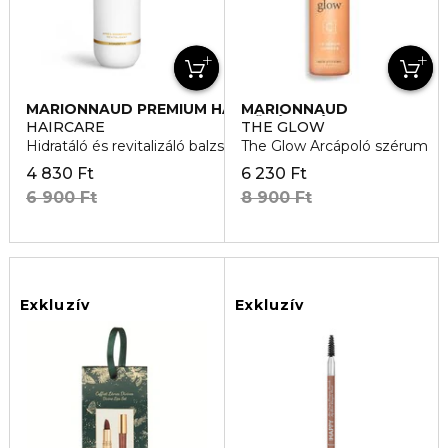
MARIONNAUD PREMIUM HAIR
MARIONNAUD
CARE
BŐRÁPOLÁS
HAIRCARE
THE GLOW
Hidratáló és revitalizáló balzsam
The Glow Arcápoló szérum
4 830 Ft
6 230 Ft
6 900 Ft
8 900 Ft
Exkluzív
Exkluzív