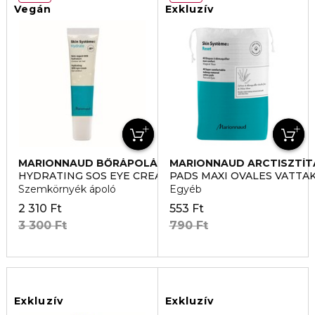
Vegán
Exkluzív
MARIONNAUD BŐRÁPOLÁS
MARIONNAUD ARCTISZTÍT
HYDRATING SOS EYE CREAM
PADS MAXI OVALES VATTA
Szemkörnyék ápoló
Egyéb
2 310 Ft
553 Ft
3 300 Ft
790 Ft
Exkluzív
Exkluzív