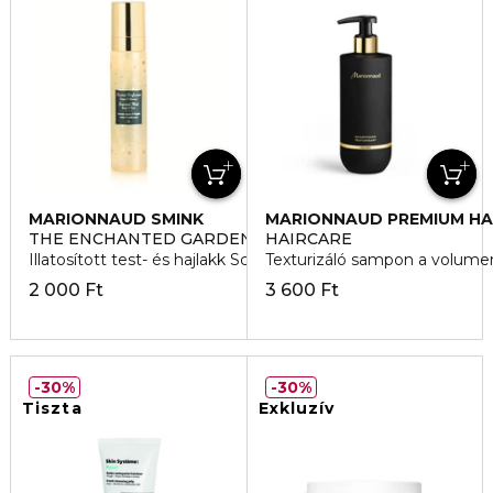
MARIONNAUD SMINK
MARIONNAUD PREMIUM HA
CARE
THE ENCHANTED GARDEN
HAIRCARE
Illatosított test- és hajlakk Scented
Texturizáló sampon a volume
2 000 Ft
3 600 Ft
30%
30%
Tiszta
Exkluzív