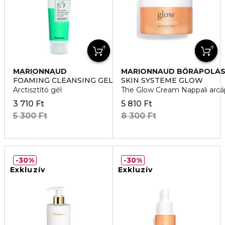
MARIONNAUD
MARIONNAUD BŐRÁPOLÁ
BŐRÁPOLÁS
FOAMING CLEANSING GEL
SKIN SYSTÈME GLOW
Arctisztító gél
The Glow Cream Nappali arcá
3 710 Ft
5 810 Ft
5 300 Ft
8 300 Ft
30%
30%
Exkluzív
Exkluzív