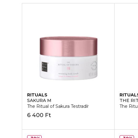
RITUALS
RITUAL
SAKURA M
THE RI
The Ritual of Sakura Testradír
The Ritua
6 400 Ft