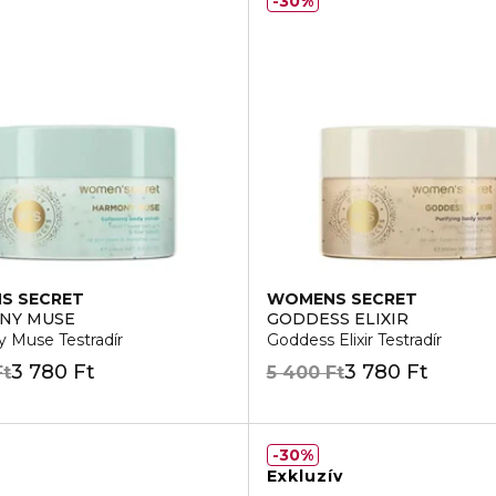
30%
S SECRET
WOMENS SECRET
NY MUSE
GODDESS ELIXIR
 Muse Testradír
Goddess Elixir Testradír
3 780 Ft
3 780 Ft
Ft
5 400 Ft
30%
Exkluzív