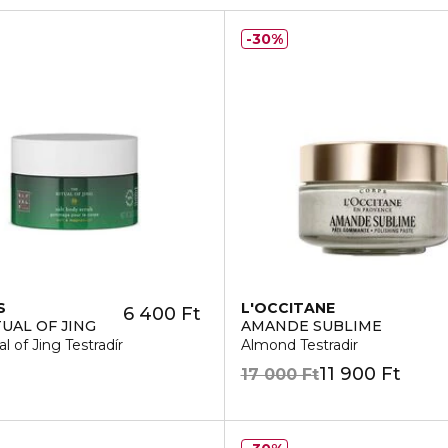
30%
S
L'OCCITANE
6 400 Ft
TUAL OF JING
AMANDE SUBLIME
l of Jing Testradír
Almond Testradir
11 900 Ft
17 000 Ft