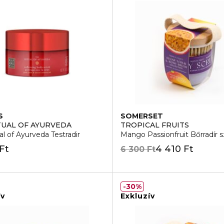
S
SOMERSET
TUAL OF AYURVEDA
TROPICAL FRUITS
al of Ayurveda Testradir
Mango Passionfruit Bőrradír s
Ft
4 410 Ft
6 300 Ft
30%
ív
Exkluzív