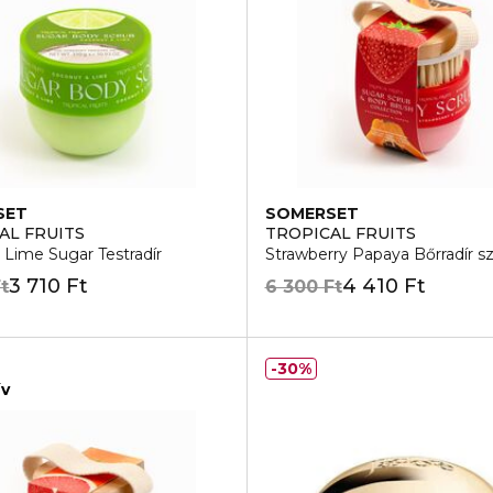
SET
SOMERSET
AL FRUITS
TROPICAL FRUITS
Lime Sugar Testradír
Strawberry Papaya Bőrradír s
3 710 Ft
4 410 Ft
t
6 300 Ft
30%
ív