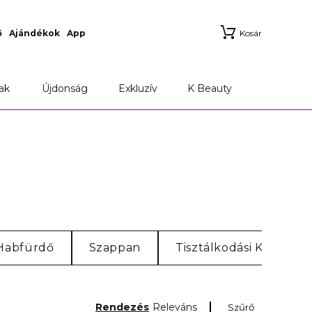
ő
Ajándékok
App
Kosár
ak
Újdonság
Exkluzív
K Beauty
Habfürdő
Szappan
Tisztálkodási Kiegészí
Rendezés
Releváns
Szűrő