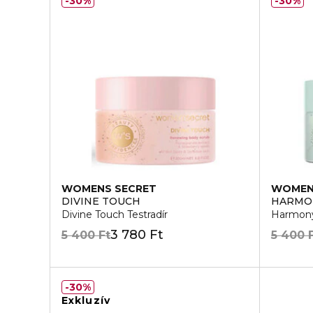
30%
30%
WOMENS SECRET
WOMEN
DIVINE TOUCH
HARMO
Divine Touch Testradír
Harmony
3 780 Ft
5 400 Ft
5 400 
30%
Exkluzív