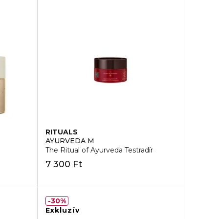
RITUALS
AYURVEDA M
The Ritual of Ayurveda Testradír
7 300 Ft
30%
Exkluzív