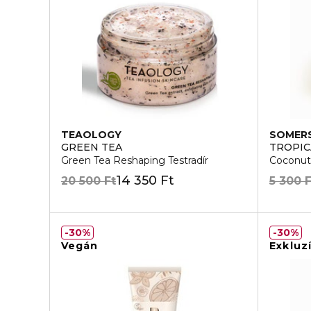
TEAOLOGY
SOMER
GREEN TEA
TROPIC
Green Tea Reshaping Testradír
Coconut 
14 350 Ft
20 500 Ft
5 300 F
30%
30%
Vegán
Exkluz