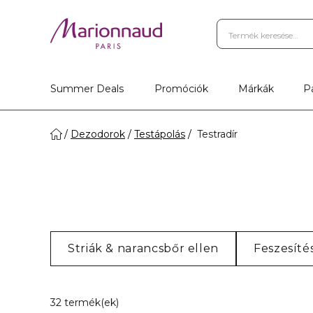
Summer Deals
Promóciók
Márkák
P
Dezodorok
Testápolás
Testradír
Striák & narancsbőr ellen
Feszesíté
20 Megjelenített termékek
32 termék(ek)