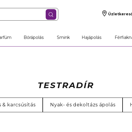
Üzletkeres
arfüm
Bőrápolás
Smink
Hajápolás
Férfiakn
TESTRADÍR
s & karcsúsítás
Nyak- és dekoltázs ápolás