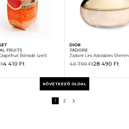
SET
DIOR
AL FRUITS
J'ADORE
rapefruit Bőrradír szett
J'adore Les Adorables Shimme
4 410 Ft
28 490 Ft
Ft
40 700 Ft
KÖVETKEZŐ OLDAL
1
2