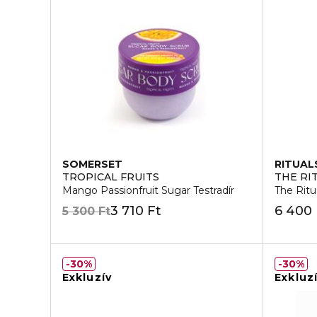
SOMERSET
RITUAL
TROPICAL FRUITS
THE RI
Mango Passionfruit Sugar Testradír
The Ritu
3 710 Ft
6 400 
5 300 Ft
30%
30%
Exkluzív
Exkluz