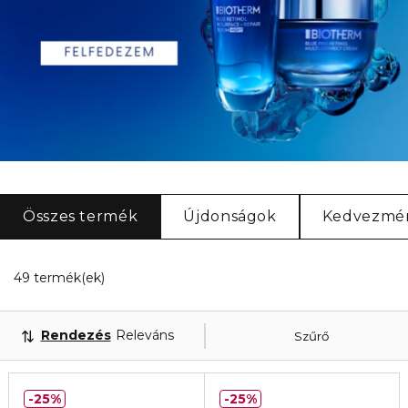
Összes termék
Újdonságok
Kedvezmé
20 Megjelenített termékek
49 termék(ek)
Rendezés
Releváns
Szűrő
25%
25%