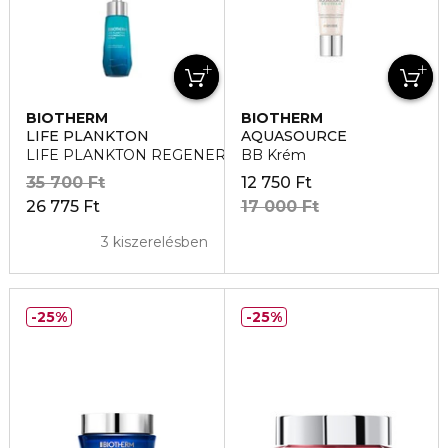
BIOTHERM
BIOTHERM
LIFE PLANKTON
AQUASOURCE
LIFE PLANKTON REGENERATING Arcápoló szérum
BB Krém
35 700 Ft
12 750 Ft
26 775 Ft
17 000 Ft
3 kiszerelésben
25%
25%