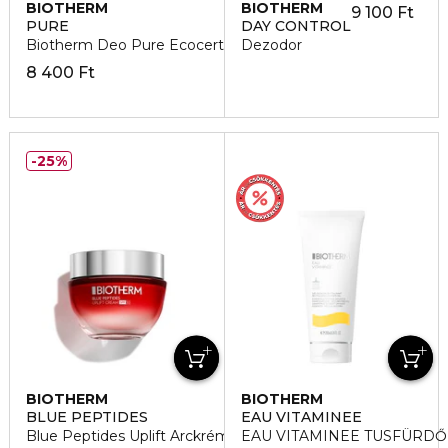
BIOTHERM
BIOTHERM
9 100 Ft
PURE
DAY CONTROL
Biotherm Deo Pure Ecocert Golyós Dezodor
Dezodor
8 400 Ft
25%
BIOTHERM
BIOTHERM
BLUE PEPTIDES
EAU VITAMINEE
Blue Peptides Uplift Arckrém SPF30
EAU VITAMINEE TUSFÜRDŐ