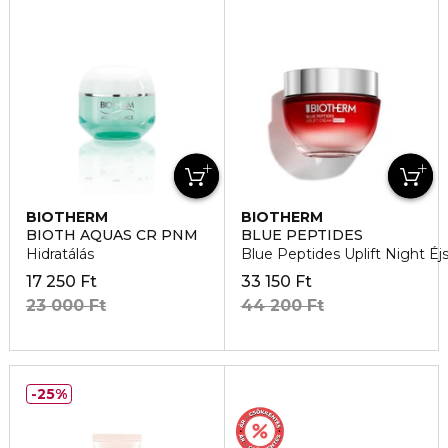
BIOTHERM
BIOTHERM
BIOTH AQUAS CR PNM
BLUE PEPTIDES
Hidratálás
Blue Peptides Uplift Night Éj
17 250 Ft
33 150 Ft
23 000 Ft
44 200 Ft
25%