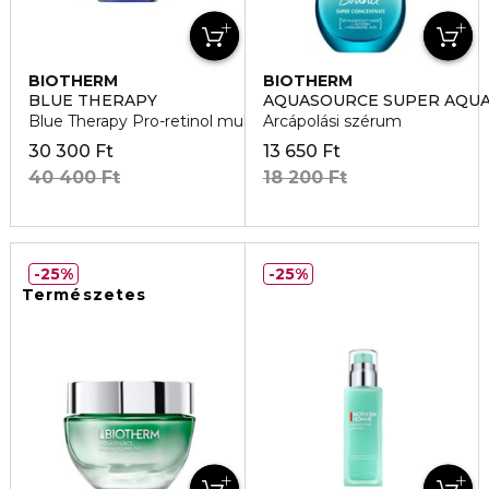
BIOTHERM
BIOTHERM
BLUE THERAPY
AQUASOURCE SUPER AQU
Blue Therapy Pro-retinol multi-correct arckrém
Arcápolási szérum
30 300 Ft
13 650 Ft
40 400 Ft
18 200 Ft
25%
25%
Természetes