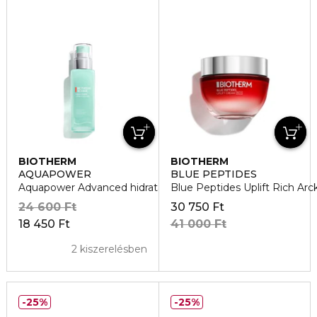
BIOTHERM
BIOTHERM
AQUAPOWER
BLUE PEPTIDES
Aquapower Advanced hidratáló gél
Blue Peptides Uplift Rich Ar
24 600 Ft
30 750 Ft
18 450 Ft
41 000 Ft
2 kiszerelésben
25%
25%