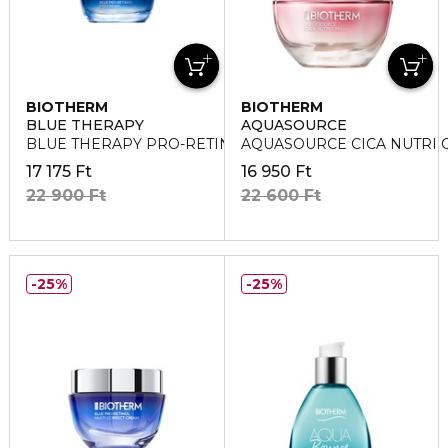
BIOTHERM
BIOTHERM
BLUE THERAPY
AQUASOURCE
BLUE THERAPY PRO-RETINOL Szemkörnyék ápoló
AQUASOURCE CICA NUTRI CR
17 175 Ft
16 950 Ft
22 900 Ft
22 600 Ft
25%
25%