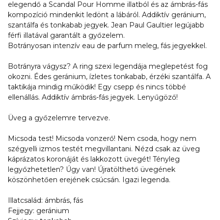
elegendő a Scandal Pour Homme illatból és az ámbrás-fás
kompozíció mindenkit ledönt a lábáról. Addiktív geránium,
szantálfa és tonkabab jegyek. Jean Paul Gaultier legújabb
férfi illatával garantált a győzelem.
Botrányosan intenzív eau de parfum meleg, fás jegyekkel.
Botrányra vágysz? A ring szexi legendája meglepetést fog
okozni. Édes geránium, ízletes tonkabab, érzéki szantálfa. A
taktikája mindig működik! Egy csepp és nincs többé
ellenállás. Addiktív ámbrás-fás jegyek. Lenyűgöző!
Üveg a győzelemre tervezve.
Micsoda test! Micsoda vonzerő! Nem csoda, hogy nem
szégyelli izmos testét megvillantani. Nézd csak az üveg
káprázatos koronáját és lakkozott üvegét! Tényleg
legyőzhetetlen? Úgy van! Újratölthető üvegének
köszönhetően erejének csúcsán. Igazi legenda.
Illatcsalád: ámbrás, fás
Fejjegy: geránium