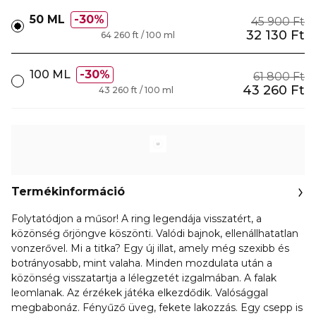
50 ML
30%
45 900 Ft
32 130 Ft
64 260 ft / 100 ml
100 ML
30%
61 800 Ft
43 260 Ft
43 260 ft / 100 ml
Termékinformáció
Folytatódjon a műsor! A ring legendája visszatért, a
közönség őrjöngve köszönti. Valódi bajnok, ellenállhatatlan
vonzerővel. Mi a titka? Egy új illat, amely még szexibb és
botrányosabb, mint valaha. Minden mozdulata után a
közönség visszatartja a lélegzetét izgalmában. A falak
leomlanak. Az érzékek játéka elkezdődik. Valósággal
megbabonáz. Fényűző üveg, fekete lakozzás. Egy csepp is