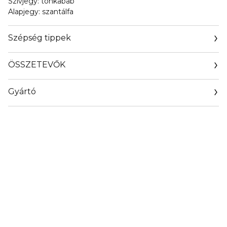
Szívjegy: tonkabab
Alapjegy: szantálfa
Szépség tippek
A ring legendája
ÖSSZETEVŐK
Gyártó
Email
FRAGRANCE@JPGAULTIER.FR