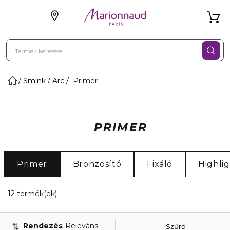
Smink
Arc
Primer
PRIMER
Primer
Bronzosító
Fixáló
Highli
12 Megjelenített termékek
12 termék(ek)
Rendezés
Releváns
Szűrő