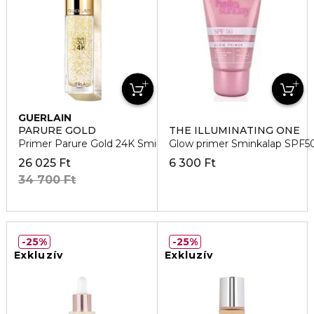
GUERLAIN
PARURE GOLD
THE ILLUMINATING ONE
Primer Parure Gold 24K Smink alap
Glow primer Sminkalap SPF5
26 025 Ft
6 300 Ft
34 700 Ft
25%
25%
Exkluzív
Exkluzív