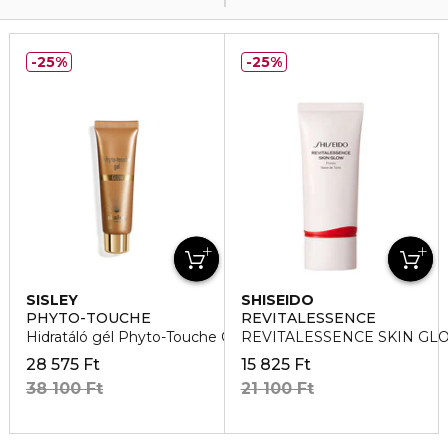
25%
25%
SISLEY
SHISEIDO
PHYTO-TOUCHE
REVITALESSENCE
Hidratáló gél Phyto-Touche Glow
REVITALESSENCE SKIN GL
28 575 Ft
15 825 Ft
38 100 Ft
21 100 Ft