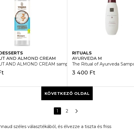
DESSERTS
RITUALS
UT AND ALMOND CREAM
AYURVEDA M
T AND ALMOND CREAM sampon
The Ritual of Ayurveda Samp
Ft
3 400 Ft
KÖVETKEZŐ OLDAL
1
2
aud széles választékából, és élvezze a tiszta és friss