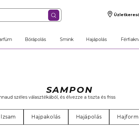
Üzletkeres
arfüm
Bőrápolás
Smink
Hajápolás
Férfiakn
SAMPON
aud széles választékából, és élvezze a tiszta és friss
alzsam
Hajpakolás
Hajápolás
Hajform