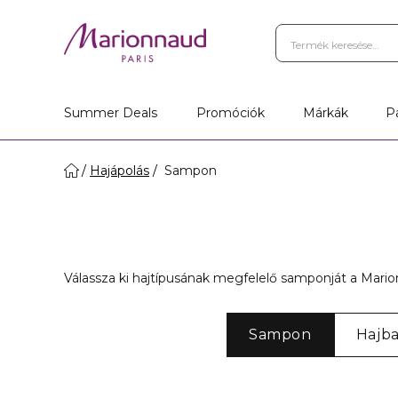
Summer Deals
Promóciók
Márkák
P
Hajápolás
Sampon
Válassza ki hajtípusának megfelelő samponját a Marionn
Sampon
Hajb