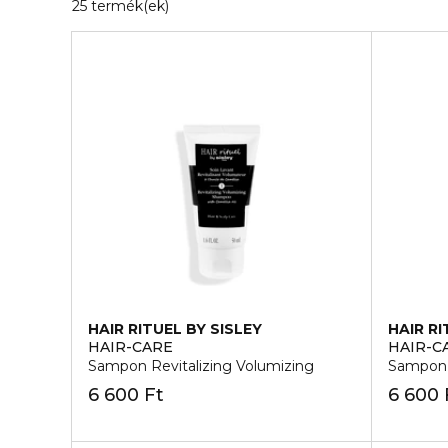
20 Megjelenített termékek
25 termék(ek)
HAIR RITUEL BY SISLEY
HAIR RI
HAIR-CARE
HAIR-C
Sampon Revitalizing Volumizing
Sampon D
6 600 Ft
6 600 