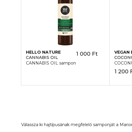
HELLO NATURE
VEGAN 
1 000 Ft
CANNABIS OIL
COCON
CANNABIS OIL sampon
COCONU
1 200 
Válassza ki hajtípusának megfelelő samponját a Marionn