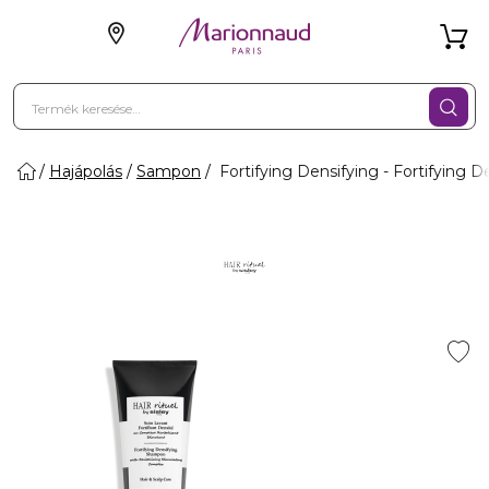
Hajápolás
Sampon
Fortifying Densifying - Fortifying 