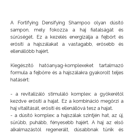
A Fortifying Densifying Shampoo olyan dúsító
sampon, mely fokozza a haj fiatalságát és
sűrűségét. Ez a kezelés energizálja a fejbőrt és
erősíti a hajszálakat a vastagabb, erősebb és
ellenállóbb hajért.
Kiegészítő hatóanyag-komplexeket tartalmazó
formula a fejbőrre és a hajszálakra gyakorolt teljes
hatásért:
- a revitalizáló stimuláló komplex: a gyökerétől
kezdve erősíti a hajat. Ez a kombináció megőrzi a
haj vitalitását, erősíti és ellenállóvá tesz a hajat.
- a dúsító komplex: a hajszálak szintjén hat, az új,
sűrűbb, puhább, fényesebb hajért. A haj az első
alkalmazástól regenerált, dúsabbnak tűnik és