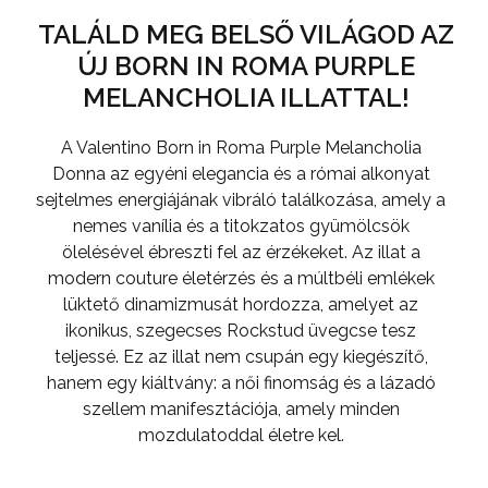
TALÁLD MEG BELSŐ VILÁGOD AZ
ÚJ BORN IN ROMA PURPLE
MELANCHOLIA ILLATTAL!
A Valentino Born in Roma Purple Melancholia
Donna az egyéni elegancia és a római alkonyat
sejtelmes energiájának vibráló találkozása, amely a
nemes vanília és a titokzatos gyümölcsök
ölelésével ébreszti fel az érzékeket. Az illat a
modern couture életérzés és a múltbéli emlékek
lüktető dinamizmusát hordozza, amelyet az
ikonikus, szegecses Rockstud üvegcse tesz
teljessé. Ez az illat nem csupán egy kiegészítő,
hanem egy kiáltvány: a női finomság és a lázadó
szellem manifesztációja, amely minden
mozdulatoddal életre kel.