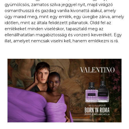
gyümölcsös, zamatos szilva jeggyel nyit, majd virágzó
osmanthusszá és gazdag vanília kivonattá alakul, amely
úgy marad meg, mint egy emlék, egy üvegbe zárva, amely
időtlen, mint az általa felidézett pillanatok. Oldd fel az
emlékeket minden viseléskor, tapasztald meg az
ellenállhatatlan magabiztosság és vonzerő keverékét. Egy
illat, amelyet nemcsak viselni kell, hanem emlékezni is rá.