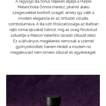
A ragyogó lila tónus teljesen átjárja a Purple
Melancholia Donna merész, piramis alakú
szegecsekkel borított üvegét, amely így válik a
modern elegancia és az öntudat vizuális
szimbólumává. A lila szín titokzatossága az illatban
rejlő római éjszakát tükrözi, míg az üveg Rockstud
sziluettje a Maison Valentino lázadó stílusát idézi.
Ez a látványos megjelenés nemcsak a szemet
gyönyörködteti, hanem hirdeti a modern nő
megalkuvást nem ismerő stílusát és egyéniségét.