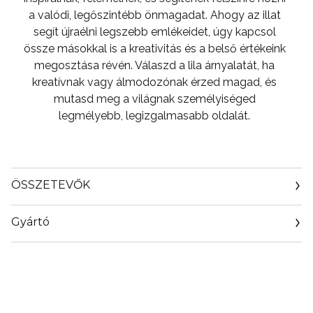
a valódi, legőszintébb önmagadat. Ahogy az illat
segít újraélni legszebb emlékeidet, úgy kapcsol
össze másokkal is a kreativitás és a belső értékeink
megosztása révén. Válaszd a lila árnyalatát, ha
kreatívnak vagy álmodozónak érzed magad, és
mutasd meg a világnak személyiséged
legmélyebb, legizgalmasabb oldalát.
ÖSSZETEVŐK
Gyártó
Email
info@loreal.hu