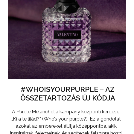
#WHOISYOURPURPLE – AZ
ÖSSZETARTOZÁS ÚJ KÓDJA
A Purple Melancholia kampány központi kérdése:
„Ki a te lilád?” (Who’s your purple?). Ez a gondolat
azokat az embereket állítja középpontba, akik
inspirálnak, felemelnek, és segítenek felszínre hozni