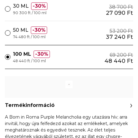
30 ML
30%
38 700 Ft
27 090 Ft
90 300 ft / 100 ml
50 ML
30%
53 200 Ft
37 240 Ft
74 480 ft / 100 ml
100 ML
30%
69 200 Ft
48 440 Ft
48 440 ft / 100 ml
Termékinformáció
A Born in Roma Purple Melancholia egy utazásra hív; arra
invitál, hogy újra felfedezd azokat az emlékeket, amelyek
meghatároznak és egyedivé tesznek. Az élet teljes
élvezetének vágyából született, ez az illat egy chypre-