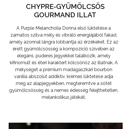
CHYPRE-GYÜMÖLCSÖS
GOURMAND ILLAT
A Purple Melancholia Donna első lüktetése a
zamatos szilva mély és vibráló energiájából fakad,
amely azonnal lángra lobbantja az érzékeket. Ez az
érett gyümölcsösség a kompozíció szívében az
elegáns, púderes jegyekkel találkozik, amely
kifinomult és éteri karaktert kölcsönöz az illatnak. A
mélységet a prémium madagaszkári bourbon
vanília abszolút addiktív, krémes lüktetése adja
meg az alapjegyekben, megteremtve a sötét
gyümölcsösség és a nemes édesség felejthetetlen,
melankolikus játékát.