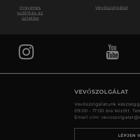
Ingyenes
Vevőszolgálat
szállítás az
üzletbe
VEVŐSZOLGÁLAT
Vevőszolgálatunk készségge
09:00 - 17:00 óra között. Te
Email cím:
vevoszolgalat@
LÉPJEN 