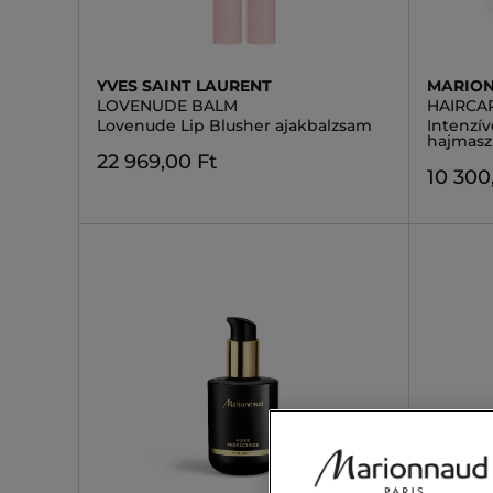
YVES SAINT LAURENT
MARION
LOVENUDE BALM
HAIRCA
Lovenude Lip Blusher ajakbalzsam
Intenzív
hajmasz
22 969,00 Ft
10 300