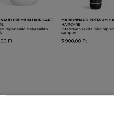
NAUD PREMIUM HAIR CARE
MARIONNAUD PREMIUM HA
RE
HAIRCARE
en regeneráló, helyreállító
Intenzíven revitalizáló táplál
k
sampon
,00 Ft
3 900,00 Ft