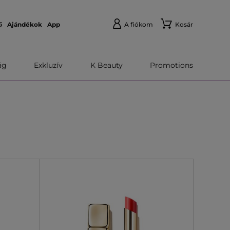
ő
Ajándékok
App
A fiókom
Kosár
́g
Exkluzív
K Beauty
Promotions