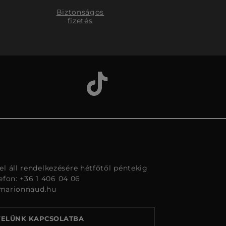
Biztonságos
fizetés
l áll rendelkezésére hétfőtől péntekig
lefon: +36 1 406 04 06
marionnaud.hu
VELÜNK KAPCSOLATBA