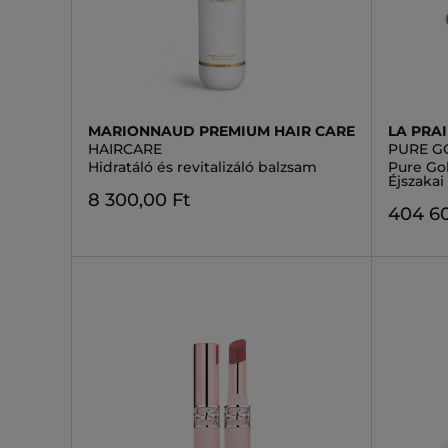
MARIONNAUD PREMIUM HAIR CARE
LA PRAI
HAIRCARE
PURE G
Hidratáló és revitalizáló balzsam
Pure Go
Éjszakai
8 300,00 Ft
404 60