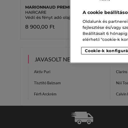
MARIONNAUD PREMIUM HAIR CARE
HAIRCARE
A cookie beállítás
Védő és fényt adó olaj
Oldalunk és partnerei
8 900,00 Ft
fejlesztése és/vagy s
Beállításait 6 hónapig
elérhető "cookie-k konf
Cookie-k konfigurá
JAVASOLT NEKED
Aktív Puri
Clarin
Tisztító Balzsam
Női Toa
Férfi Arckrém
Calvin 