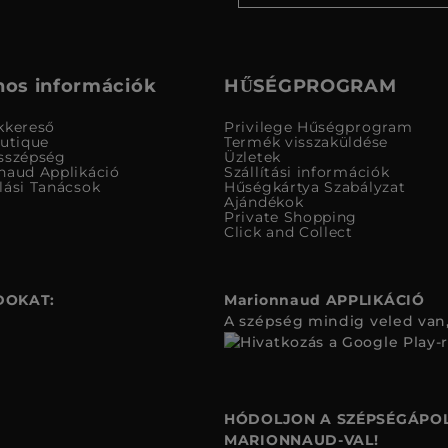
os információk
HŰSÉGPROGRAM
kkereső
Privilege Hűségprogram
outique
Termék visszaküldése
sszépség
Üzletek
naud Applikáció
Szállítási információk
lási Tanácsok
Hűségkártya Szabályzat
Ajándékok
Private Shopping
Click and Collect
DOKAT:
Marionnaud APPLIKÁCIÓ
A szépség mindig veled van,
HÓDOLJON A SZÉPSÉGÁPOL
MARIONNAUD-VAL!