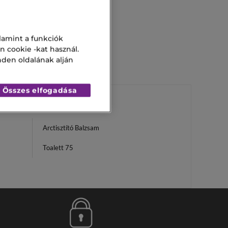
lamint a funkciók
n cookie -kat használ.
nden oldalának alján
Összes elfogadása
Arctisztító Balzsam
Toalett 75