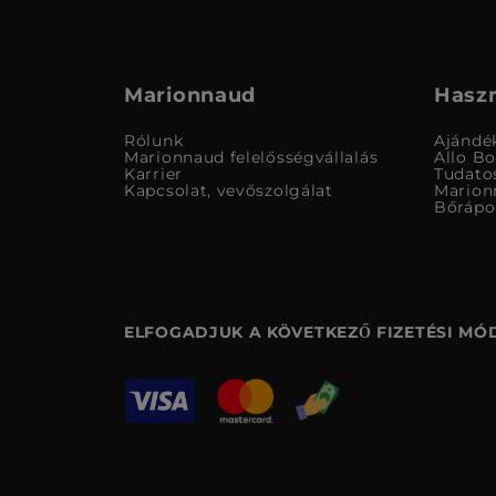
Marionnaud
Haszn
Rólunk
Ajándé
Marionnaud felelősségvállalás
Allo B
Karrier
Tudato
Kapcsolat, vevőszolgálat
Marion
Bőrápo
ELFOGADJUK A KÖVETKEZŐ FIZETÉSI MÓ