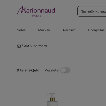
RENDEZÉS
Szűrő
Releváns
Sales
Márkák
Parfüm
Bőrápolás
Aktív balzsam
Készleten
9 termék(ek)