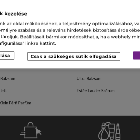
ok kezelése
nk az oldal működéséhez, a teljesítmény optimalizálásához, va
zemélyre szabása és a releváns hirdetések biztosítása érdekébe
 tároljuk. Beállításait bármikor módosíthatja, ha a webhely mi
igurálása" linkre kattint.
lása
Csak a szükséges sütik elfogadása
s Balzsam
Ultra Balzsam
lett
Estée Lauder Szérum
Klein Férfi Parfüm