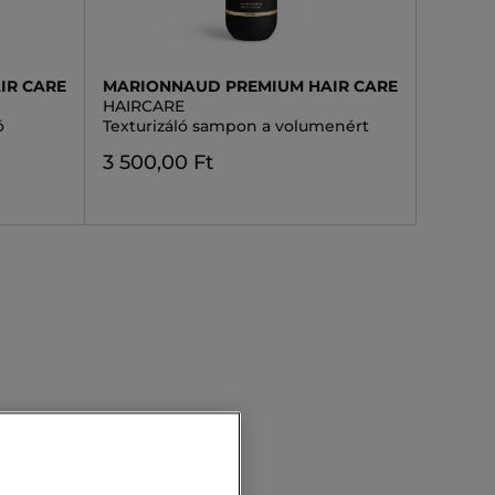
IR CARE
MARIONNAUD PREMIUM HAIR CARE
HAIRCARE
ó
Texturizáló sampon a volumenért
3 500,00 Ft