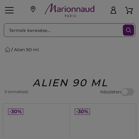
RENDEZéS
Szűrő
Alien 90 ml
ink
Parfüm
K
iaknak
Újdonság
Exkluzív
Promotions
Beauty
ALIEN 90 ML
Készleten
5 termék(ek)
-30%
-30%