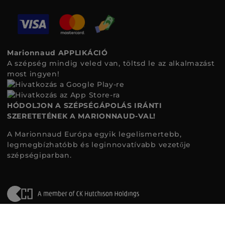
Marionnaud APPLIKÁCIÓ
A szépség mindig veled van, töltsd le az alkalmazást
most ingyen!
HÓDOLJON A SZÉPSÉGÁPOLÁS IRÁNTI
SZERETETÉNEK A MARIONNAUD-VAL!
A Marionnaud Európa egyik legelismertebb,
legmegbízhatóbb és leginnovatívabb vezetője
szépségiparban.