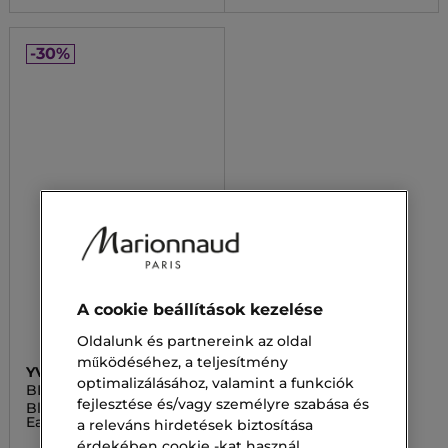
-30%
A cookie beállítások kezelése
Oldalunk és partnereink az oldal
működéséhez, a teljesítmény
YVES SAINT LAURENT
optimalizálásához, valamint a funkciók
BLACK OPIUM
fejlesztése és/vagy személyre szabása és
Black Opium Le Parfum
Eau de Parfum
a releváns hirdetések biztosítása
érdekében cookie -kat használ.