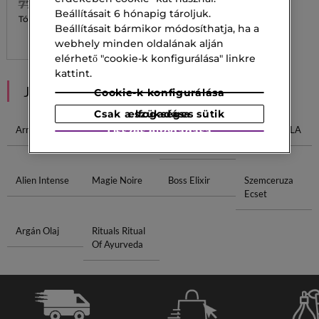
77 400,00 Ft
Beállításait 6 hónapig tároljuk.
29 260,00 Ft
Tól
Beállításait bármikor módosíthatja, ha a
3 kiszerelésben
webhely minden oldalának alján
elérhető "cookie-k konfigurálása" linkre
kattint.
JAVASOLT NEKED
Cookie-k konfigurálása
Csak a szükséges sütik elfogadása
Armani 50ml
Toilette 90 Ml
Laurent 90 Ml
Lancôme ALA
Összes elfogadása
Eau
Alien Intense
Magie Noire
Boss Elixir
Szemceruza
Ecset
Argán Olaj
Rituals Ritual
Of Ayurveda