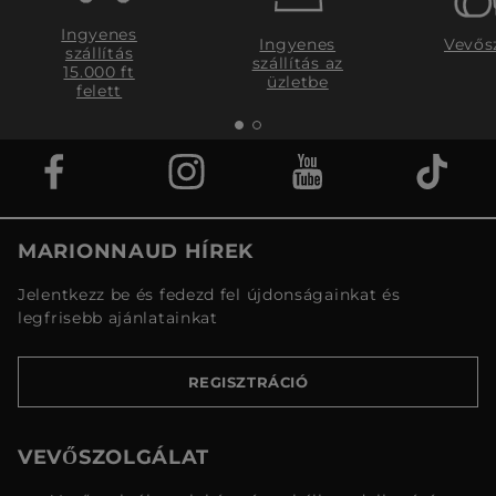
Ingyenes
Ingyenes
Vevős
szállítás
szállítás az
15.000 ft
üzletbe
felett
MARIONNAUD HÍREK
Jelentkezz be és fedezd fel újdonságainkat és
legfrisebb ajánlatainkat
REGISZTRÁCIÓ
VEVŐSZOLGÁLAT