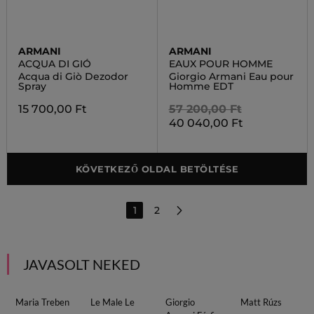
ARMANI
ARMANI
ACQUA DI GIÓ
EAUX POUR HOMME
Acqua di Giò Dezodor
Giorgio Armani Eau pour
Spray
Homme EDT
15 700,00 Ft
57 200,00 Ft
40 040,00 Ft
KÖVETKEZŐ OLDAL BETÖLTÉSE
1
2
JAVASOLT NEKED
Maria Treben
Le Male Le
Giorgio
Matt Rúzs