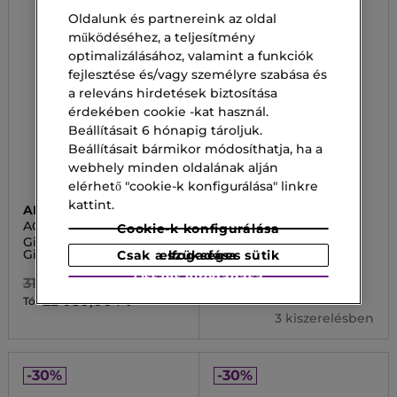
Oldalunk és partnereink az oldal
működéséhez, a teljesítmény
optimalizálásához, valamint a funkciók
fejlesztése és/vagy személyre szabása és
a releváns hirdetések biztosítása
érdekében cookie -kat használ.
Beállításait 6 hónapig tároljuk.
Beállításait bármikor módosíthatja, ha a
webhely minden oldalának alján
elérhető "cookie-k konfigurálása" linkre
kattint.
ARMANI
ARMANI
ACQUA DI GIOIA
SÍ
Cookie-k konfigurálása
Giorgio Armani Acqua Di
Si Parfum
Gioia EDP
Csak a szükséges sütik elfogadása
45 800,00 Ft
Összes elfogadása
31 500,00 Ft
32 060,00 Ft
Tól
22 050,00 Ft
Tól
3 kiszerelésben
-30%
-30%