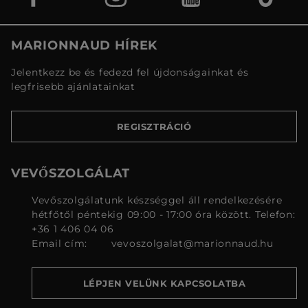
MARIONNAUD HÍREK
Jelentkezz be és fedezd fel újdonságainkat és
legfrisebb ajánlatainkat
REGISZTRÁCIÓ
VEVŐSZOLGÁLAT
Vevőszolgálatunk készséggel áll rendelkezésére
hétfőtől péntekig 09:00 - 17:00 óra között. Telefon:
+36 1 406 04 06
Email cím:
vevoszolgalat@marionnaud.hu
LÉPJEN VELÜNK KAPCSOLATBA