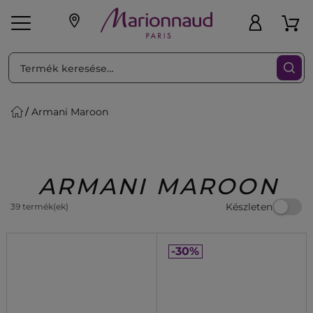
RENDEZéS
Szűrő
Armani Maroon
ink
Parfüm
K
iaknak
Újdonság
Exkluzív
Promotions
Beauty
ARMANI MAROON
Készleten
39 termék(ek)
-30%