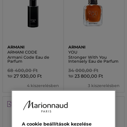
ARMANI
ARMANI
ARMANI CODE
YOU
Armani Code Eau de
Stronger With You
Parfum
Intensely Eau de Parfum
68 400,00 Ft
34 000,00 Ft
27 930,00 Ft
23 800,00 Ft
Tól
Tól
4 kiszerelésben
3 kiszerelésben
-30%
-30%
A cookie beállítások kezelése