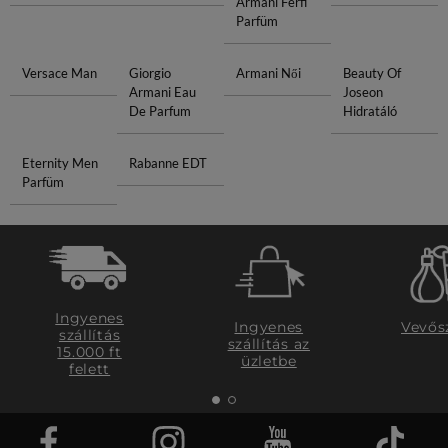
Armani Férfi
Parfüm
Versace Man
Giorgio
Armani Női
Beauty Of
Armani Eau
Joseon
De Parfum
Hidratáló
Eternity Men
Rabanne EDT
Parfüm
Ingyenes
Ingyenes
Vevős
szállítás
szállítás az
15.000 ft
üzletbe
felett