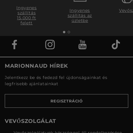
Ingyenes
Ingyenes
Vevős
szállítás
szállítás az
15.000 ft
üzletbe
felett
MARIONNAUD HÍREK
Jelentkezz be és fedezd fel újdonságainkat és
legfrisebb ajánlatainkat
REGISZTRÁCIÓ
VEVŐSZOLGÁLAT
Vevőszolgálatunk készséggel áll rendelkezésére