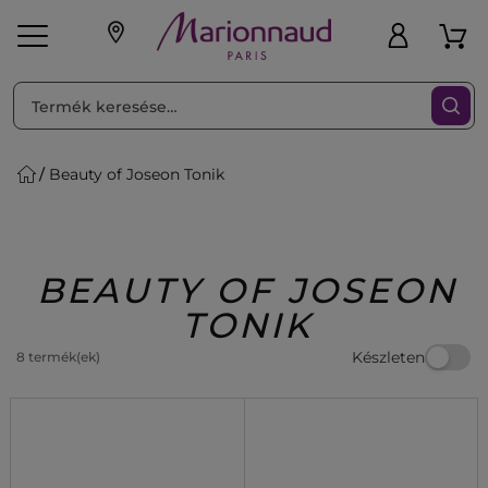
RENDEZéS
Szűrő
Beauty of Joseon Tonik
ink
Parfüm
K
iaknak
Újdonság
Exkluzív
Promotions
Beauty
BEAUTY OF JOSEON
TONIK
Készleten
8 termék(ek)