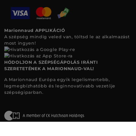
Marionnaud APPLIKÁCIÓ
A szépség mindig veled van, töltsd le az alkalmazást
most ingyen!
HÓDOLJON A SZÉPSÉGÁPOLÁS IRÁNTI
SZERETETÉNEK A MARIONNAUD-VAL!
A Marionnaud Európa egyik legelismertebb,
legmegbízhatóbb és leginnovatívabb vezetője
szépségiparban.