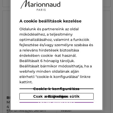
A cookie beállítások kezelése
Oldalunk és partnereink az oldal
működéséhez, a teljesítmény
optimalizálásához, valamint a funkciók
fejlesztése és/vagy személyre szabása és
a releváns hirdetések biztosítása
érdekében cookie -kat használ.
Beállításait 6 hónapig tároljuk.
Beállításait bármikor módosíthatja, ha a
webhely minden oldalának alján
elérhető "cookie-k konfigurálása" linkre
kattint.
Cookie-k konfigurálása
Csak a szükséges sütik elfogadása
BEAUTY OF JOSEON
BEAUTY OF JOSEON
MULTI-LINE
GINSENG
Összes elfogadása
4 darabos mini
Víz a Ginseng Essence
szérumkészlet Serum
Water