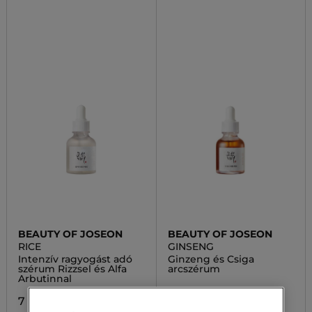
BEAUTY OF JOSEON
BEAUTY OF JOSEON
RICE
GINSENG
Intenzív ragyogást adó
Ginzeng és Csiga
szérum Rizzsel és Alfa
arcszérum
Arbutinnal
7 400,00 Ft
7 400,00 Ft