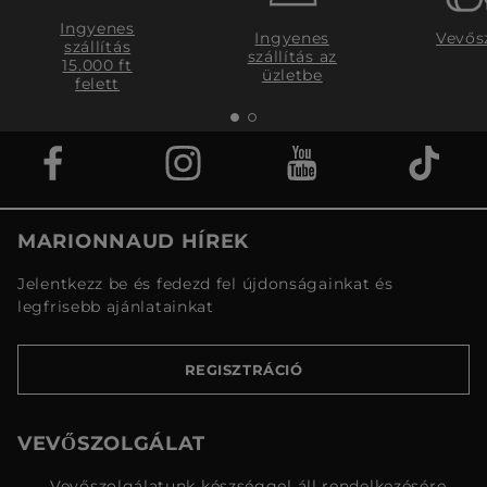
Ingyenes
Ingyenes
Vevős
szállítás
szállítás az
15.000 ft
üzletbe
felett
MARIONNAUD HÍREK
Jelentkezz be és fedezd fel újdonságainkat és
legfrisebb ajánlatainkat
REGISZTRÁCIÓ
VEVŐSZOLGÁLAT
Vevőszolgálatunk készséggel áll rendelkezésére