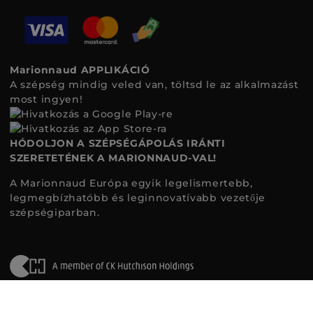
Marionnaud APPLIKÁCIÓ
A szépség mindig veled van, töltsd le az alkalmazást
most ingyen!
HÓDOLJON A SZÉPSÉGÁPOLÁS IRÁNTI
SZERETETÉNEK A MARIONNAUD-VAL!
A Marionnaud Európa egyik legelismertebb,
legmegbízhatóbb és leginnovatívabb vezetője
szépségiparban.