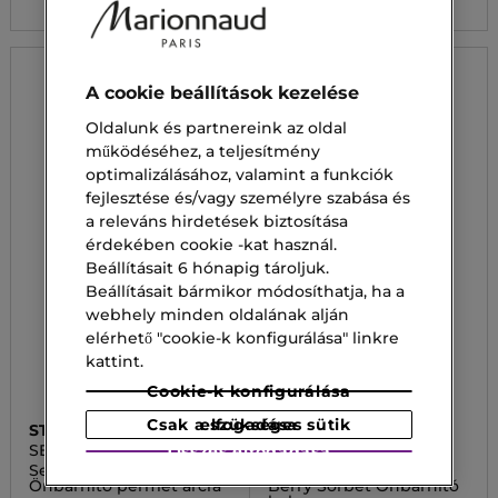
A cookie beállítások kezelése
Oldalunk és partnereink az oldal
működéséhez, a teljesítmény
optimalizálásához, valamint a funkciók
fejlesztése és/vagy személyre szabása és
a releváns hirdetések biztosítása
érdekében cookie -kat használ.
Beállításait 6 hónapig tároljuk.
Beállításait bármikor módosíthatja, ha a
webhely minden oldalának alján
elérhető "cookie-k konfigurálása" linkre
kattint.
Cookie-k konfigurálása
Csak a szükséges sütik elfogadása
ST TROPEZ
ST TROPEZ
SELF TAN PURITY
SELF TAN CLASSIC
Összes elfogadása
Self Tan Purity
Self Tan Classic Mousse
Önbarnító permet arcra
Berry Sorbet Önbarnító