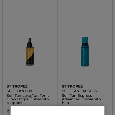
ST TROPEZ
ST TROPEZ
SELF TAN LUXE
SELF TAN EXPRESS
Self Tan Luxe Tan Tonic
Self Tan Express
Glow Drops Önbarnító
Advanced Önbarnító
cseppek
hab
21 100,00 Ft
21 000,00 Ft