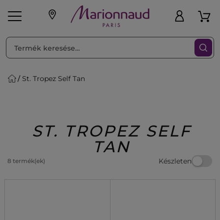
RENDEZéS
Szűrő
St. Tropez Self Tan
ink
Parfüm
K
iaknak
Újdonság
Exkluzív
Promotions
Beauty
ST. TROPEZ SELF
TAN
Készleten
8 termék(ek)