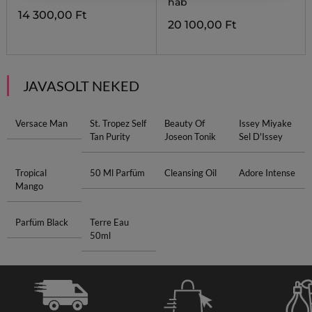
hab
14 300,00 Ft
20 100,00 Ft
JAVASOLT NEKED
Versace Man
St. Tropez Self
Beauty Of
Issey Miyake
Tan Purity
Joseon Tonik
Sel D'Issey
Tropical
50 Ml Parfüm
Cleansing Oil
Adore Intense
Mango
Parfüm Black
Terre Eau
50ml