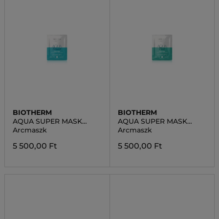
BIOTHERM
BIOTHERM
AQUA SUPER MASK
AQUA SUPER MASK
BOUNCE
PURE
Arcmaszk
Arcmaszk
5 500,00 Ft
5 500,00 Ft