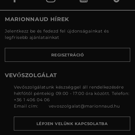
MARIONNAUD HÍREK
Jelentkezz be és fedezd fel újdonságainkat és
legfrisebb ajánlatainkat
REGISZTRÁCIÓ
VEVŐSZOLGÁLAT
Vevőszolgálatunk készséggel áll rendelkezésére
hétfőtől péntekig 09:00 - 17:00 óra között. Telefon:
+36 1 406 04 06
Email cím:
vevoszolgalat@marionnaud.hu
LÉPJEN VELÜNK KAPCSOLATBA