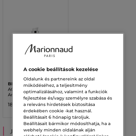
A cookie beállítások kezelése
Oldalunk és partnereink az oldal
BIOTHERM
működéséhez, a teljesítmény
AQUASOURCE SUPER
optimalizálásához, valamint a funkciók
AQUA GLOW
Arcápolási szérum
fejlesztése és/vagy személyre szabása és
a releváns hirdetések biztosítása
18 200,00 Ft
érdekében cookie -kat használ.
Beállításait 6 hónapig tároljuk.
Beállításait bármikor módosíthatja, ha a
webhely minden oldalának alján
JAVASOLT NEKED