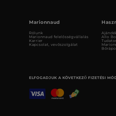
Marionnaud
Haszn
Rólunk
Ajándé
Marionnaud felelősségvállalás
Allo B
Karrier
Tudato
Kapcsolat, vevőszolgálat
Marion
Bőrápo
ELFOGADJUK A KÖVETKEZŐ FIZETÉSI MÓ