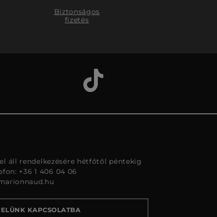
Biztonságos
fizetés
l áll rendelkezésére hétfőtől péntekig
lefon: +36 1 406 04 06
marionnaud.hu
VELÜNK KAPCSOLATBA