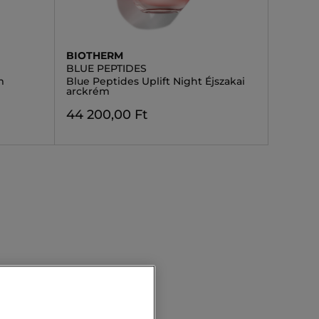
BIOTHERM
BLUE PEPTIDES
m
Blue Peptides Uplift Night Éjszakai
arckrém
44 200,00 Ft