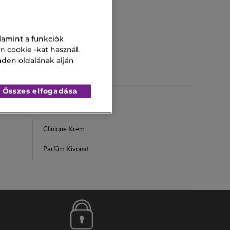
lamint a funkciók
n cookie -kat használ.
nden oldalának alján
Összes elfogadása
Clinique Krém
Parfüm Kivonat