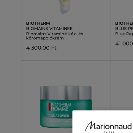
BIOTHERM
BIOTH
BIOMAINS VITAMINEE
BLUE P
Biomains Vitaminé kéz- és
Blue Pe
körömápolókrém
41 000
4 300,00 Ft