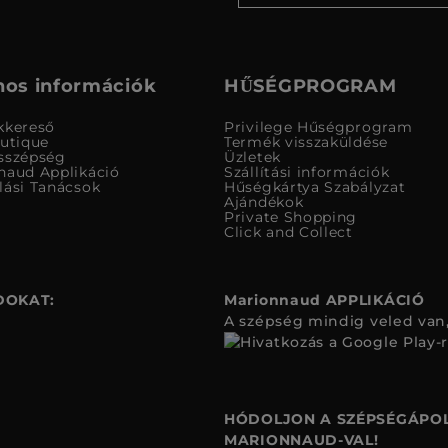
os információk
HŰSÉGPROGRAM
kkereső
Privilege Hűségprogram
outique
Termék visszaküldése
sszépség
Üzletek
naud Applikáció
Szállítási információk
lási Tanácsok
Hűségkártya Szabályzat
Ajándékok
Private Shopping
Click and Collect
DOKAT:
Marionnaud APPLIKÁCIÓ
A szépség mindig veled van,
HÓDOLJON A SZÉPSÉGÁPOL
MARIONNAUD-VAL!