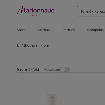
RENDEZÉS
Szűrő
Releváns
Sales
Márkák
Parfüm
Bőrápolás
Biotherm krém
Készleten
9 termék(ek)