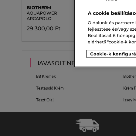
BIOTHERM
AQUAPOWER
A cookie beállítás
ARCAPOLO
Oldalunk és partnerei
29 300,00 Ft
fejlesztése és/vagy s
Beállításait 6 hónapig
elérhető "cookie-k konf
Cookie-k konfigurá
JAVASOLT NEKED
BB Krémek
Bioth
Testápoló Krém
Krém P
Teszt Olaj
Issey M