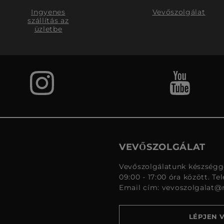
Ingyenes
Vevőszolgálat
szállítás az
üzletbe
VEVŐSZOLGÁLAT
Vevőszolgálatunk készségge
09:00 - 17:00 óra között. Te
Email cím:
vevoszolgalat@
LÉPJEN 