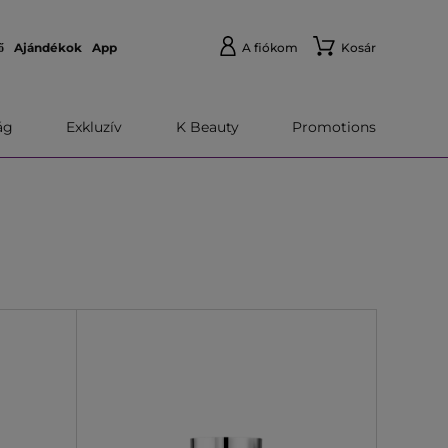
ő
Ajándékok
App
A fiókom
Kosár
́g
Exkluzív
K Beauty
Promotions