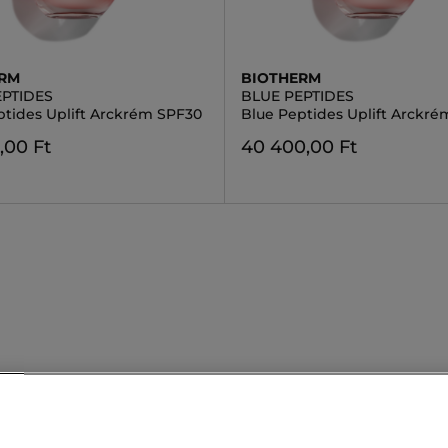
ERM
BIOTHERM
EPTIDES
BLUE PEPTIDES
ptides Uplift Arckrém SPF30
Blue Peptides Uplift Arckré
,00 Ft
40 400,00 Ft