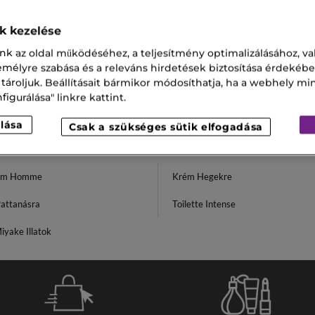
ok kezelése
nk az oldal működéséhez, a teljesítmény optimalizálásához, va
zemélyre szabása és a releváns hirdetések biztosítása érdekébe
 tároljuk. Beállításait bármikor módosíthatja, ha a webhely mi
igurálása" linkre kattint.
lása
Csak a szükséges sütik elfogadása
erm Homme
Krém Hegekre
attanásra
Toilette Intense
iyake Illatok