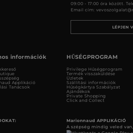
09:00 - 17:00 óra között. Te
Email cím:
vevoszolgalat@
LÉPJEN 
os információk
HŰSÉGPROGRAM
kkereső
Privilege Hűségprogram
outique
Termék visszaküldése
sszépség
Üzletek
naud Applikáció
Szállítási információk
lási Tanácsok
Hűségkártya Szabályzat
Ajándékok
Private Shopping
Click and Collect
DOKAT:
Marionnaud APPLIKÁCIÓ
A szépség mindig veled van,