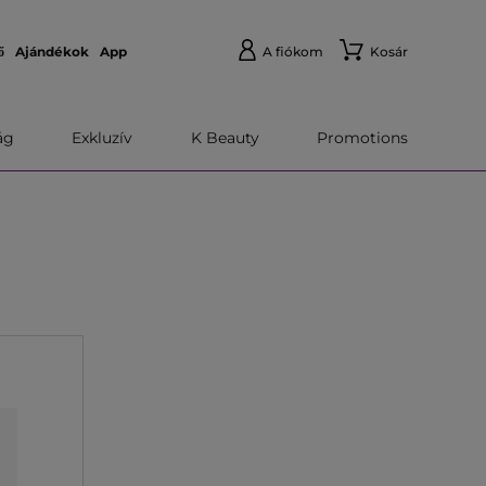
ő
Ajándékok
App
A fiókom
Kosár
́g
Exkluzív
K Beauty
Promotions