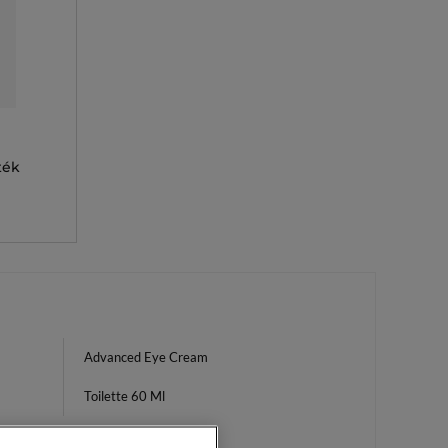
ték
Advanced Eye Cream
Toilette 60 Ml