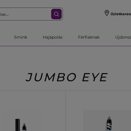
Üzletkeres
Smink
Hajápolás
Férfiaknak
Újdonsa
JUMBO EYE