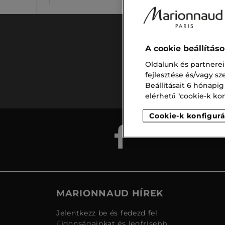
A cookie beállítás
Ingyenes
Oldalunk és partnerei
szállítás
fejlesztése és/vagy s
15.000 ft
Beállításait 6 hónapig
felett
elérhető "cookie-k konf
Cookie-k konfigurá
MARIONNAUD HÍREK
Jelentkezz be és fedezd fel
újdonságainkat és legfrisebb