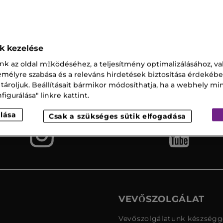
ok kezelése
nk az oldal működéséhez, a teljesítmény optimalizálásához, va
Ingyenes
Vevőszolgálat
szállítás az
zemélyre szabása és a releváns hirdetések biztosítása érdekébe
üzletbe
 tároljuk. Beállításait bármikor módosíthatja, ha a webhely mi
igurálása" linkre kattint.
lása
Csak a szükséges sütik elfogadása
VEVŐSZOLGÁLAT
Vevőszolgálatunk készségge