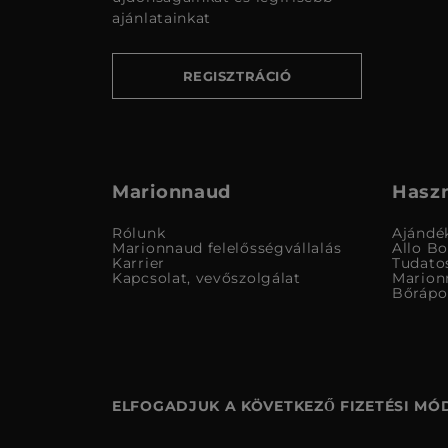
ajánlatainkat
REGISZTRÁCIÓ
Marionnaud
Haszn
Rólunk
Ajándé
Marionnaud felelősségvállalás
Allo B
Karrier
Tudato
Kapcsolat, vevőszolgálat
Marion
Bőrápo
ELFOGADJUK A KÖVETKEZŐ FIZETÉSI MÓ