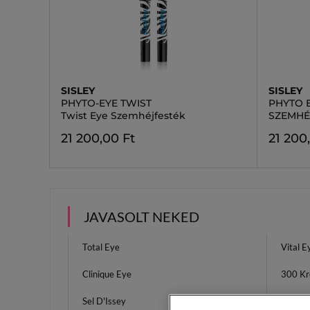
SISLEY
SISLEY
PHYTO-EYE TWIST
PHYTO 
Twist Eye Szemhéjfesték
SZEMHÉ
21 200,00 Ft
21 200
JAVASOLT NEKED
Total Eye
Vital E
Clinique Eye
300 K
Sel D'Issey
Retino