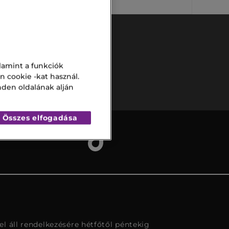
lamint a funkciók
Biztonságos
fizetés
n cookie -kat használ.
nden oldalának alján
Összes elfogadása
l áll rendelkezésére hétfőtől péntekig