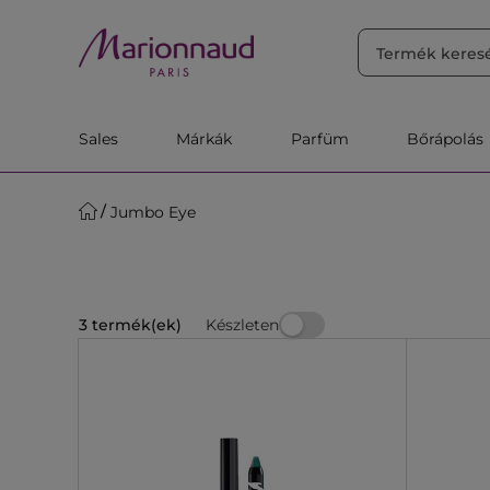
RENDEZÉS
Szűrő
Releváns
Sales
Márkák
Parfüm
Bőrápolás
Jumbo Eye
Készleten
3 termék(ek)