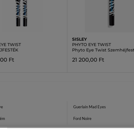
SISLEY
EYE TWIST
PHYTO EYE TWIST
JFESTÉK
Phyto Eye Twist Szemhéjfes
,00 Ft
21 200,00 Ft
ye
Guerlain Mad Eyes
rém
Ford Noire
l Szemkörnyékápoló