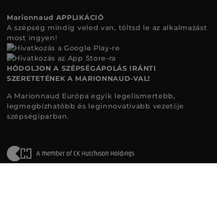
Marionnaud APPLIKÁCIÓ
A szépség mindig veled van, töltsd le az alkalmazást
most ingyen!
HÓDOLJON A SZÉPSÉGÁPOLÁS IRÁNTI
SZERETETÉNEK A MARIONNAUD-VAL!
A Marionnaud Európa egyik legelismertebb,
legmegbízhatóbb és leginnovatívabb vezetője
szépségiparban.