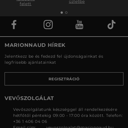
üzletbe
felett
MARIONNAUD HÍREK
Jelentkezz be és fedezd fel újdonságainkat és
legfrisebb ajánlatainkat
REGISZTRÁCIÓ
VEVŐSZOLGÁLAT
Vevőszolgálatunk készséggel áll rendelkezésére
hétfőtől péntekig 09:00 - 17:00 óra között. Telefon:
+36 1 406 04 06
Email cím:
vevoszolgalat@marionnaud.hu