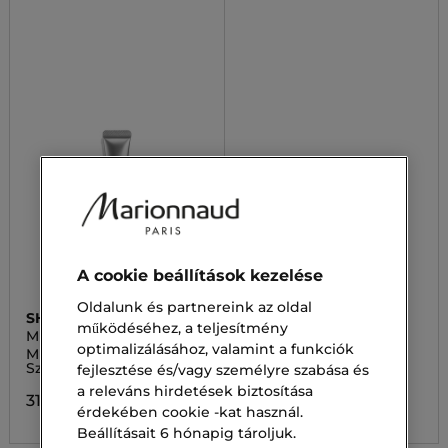
A cookie beállítások kezelése
Oldalunk és partnereink az oldal
SHISEIDO
BIOTHERM
működéséhez, a teljesítmény
MEN TOTAL
AQUASOURCE
optimalizálásához, valamint a funkciók
REVITALIZER
MEN TOTAL REVITALIZER
Szemkrém
Szemkörnyékápoló
fejlesztése és/vagy személyre szabása és
19 400,00 Ft
a releváns hirdetések biztosítása
31 800,00 Ft
érdekében cookie -kat használ.
Beállításait 6 hónapig tároljuk.