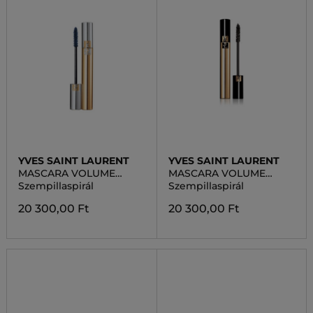
YVES SAINT LAURENT
YVES SAINT LAURENT
MASCARA VOLUME
MASCARA VOLUME
EFFECT FAUX CILS
EFFET FAUX CILS
Szempillaspirál
Szempillaspirál
RADICAL
20 300,00 Ft
20 300,00 Ft