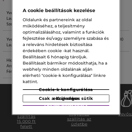
A cookie beállítások kezelése
Yves Saint
Yves Saint
Lash Mascara
Yves Saint
Laurent
Laurent
Laurent
Oldalunk és partnereink az oldal
Szempillaspirál
Highlighter
Toilette
működéséhez, a teljesítmény
optimalizálásához, valamint a funkciók
fejlesztése és/vagy személyre szabása és
Yves Saint
Marc Daisy
Versace Férfi
In Parfum 30
a releváns hirdetések biztosítása
Laurent 6
Ml
érdekében cookie -kat használ.
Beállításait 6 hónapig tároljuk.
Hidratáló
Niacinamid
Beállításait bármikor módosíthatja, ha a
Arckrém
5%
webhely minden oldalának alján
Férfiaknak
elérhető "cookie-k konfigurálása" linkre
kattint.
Cookie-k konfigurálása
Csak a szükséges sütik elfogadása
Összes elfogadása
Ingyenes
Ingyenes
Vevős
szállítás
szállítás az
15.000 ft
üzletbe
felett