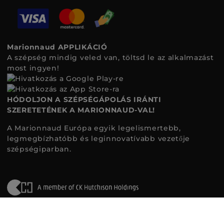
Marionnaud APPLIKÁCIÓ
A szépség mindig veled van, töltsd le az alkalmazást
most ingyen!
HÓDOLJON A SZÉPSÉGÁPOLÁS IRÁNTI
SZERETETÉNEK A MARIONNAUD-VAL!
A Marionnaud Európa egyik legelismertebb,
legmegbízhatóbb és leginnovatívabb vezetője
szépségiparban.