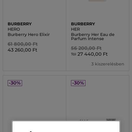
BURBERRY
BURBERRY
HERO
HER
Burberry Hero Elixir
Burberry Her Eau de
Parfum Intense
61 800,00 Ft
56 200,00 Ft
43 260,00 Ft
27 440,00 Ft
Tól
3 kiszerelésben
-30%
-30%