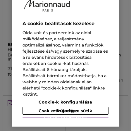
A cookie beállítások kezelése
Oldalunk és partnereink az oldal
működéséhez, a teljesítmény
BURBERRY
BURBERRY
optimalizálásához, valamint a funkciók
HERO
GODDESS
fejlesztése és/vagy személyre szabása és
Burberry Hero Parfum
Goddess Eau de Parfum
a releváns hirdetések biztosítása
Intense
érdekében cookie -kat használ.
35 000,00 Ft
71 900,00 Ft
Beállításait 6 hónapig tároljuk.
24 500,00 Ft
Tól
36 470,00 Ft
Tól
Beállításait bármikor módosíthatja, ha a
3 kiszerelésben
webhely minden oldalának alján
2 kiszerelésben
elérhető "cookie-k konfigurálása" linkre
kattint.
Cookie-k konfigurálása
-30%
-30%
Csak a szükséges sütik elfogadása
Összes elfogadása