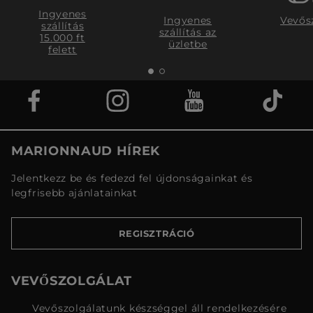
Ingyenes
Ingyenes
Vevős
szállítás
szállítás az
15.000 ft
üzletbe
felett
MARIONNAUD HÍREK
Jelentkezz be és fedezd fel újdonságainkat és
legfrisebb ajánlatainkat
REGISZTRÁCIÓ
VEVŐSZOLGÁLAT
Vevőszolgálatunk készséggel áll rendelkezésére